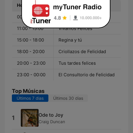
Hora
Programa
00:00 - 11:00
Leyendas de la música
11:00 - 15:00
Vivamos Felices
15:00 - 18:00
Regina y tú
18:00 - 20:00
Criollazos de Felicidad
20:00 - 23:00
Tus tardes felices
23:00 - 00:00
El Consultorio de Felicidad
Top Músicas
Últimos 7 dias
Últimos 30 dias
Ode to Joy
1
Craig Duncan