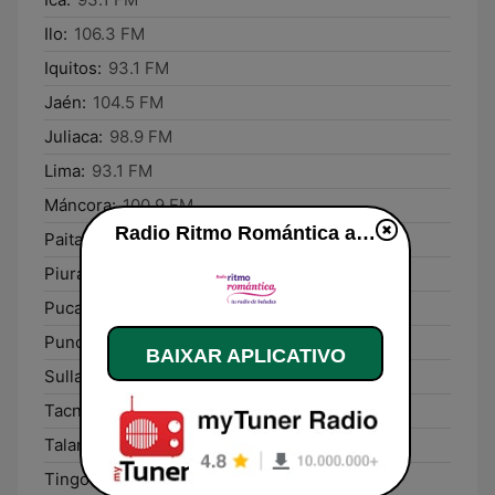
Ilo:
106.3 FM
Iquitos:
93.1 FM
Jaén:
104.5 FM
Juliaca:
98.9 FM
Lima:
93.1 FM
Máncora:
100.9 FM
Radio Ritmo Romántica ao vivo
Paita:
99.9 FM
Piura:
93.7 FM
Pucallpa:
93.7 FM
Puno:
93.7 FM
BAIXAR APLICATIVO
Sullana:
105.3 FM
Tacna:
94.9 FM
Talara:
100.5 FM
Tingo María:
105.3 FM