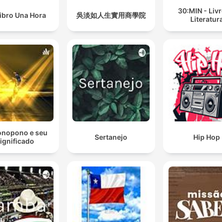
30:MIN - Liv
ibro Una Hora
吳淡如人生實用商學院
Literatur
nopono e seu
Sertanejo
Hip Hop
ignificado