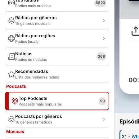
6523
Rádios mais ouvidas
Rádios por gêneros
15 gêneros musicais
Rádios por regiões
Rádios locais
Notícias
369
Rádios de notícias
Recomendadas
Lista das melhores rádios
00
Podcasts
Top Podcasts
50
Podcasts mais populares
Podcasts por gêneros
Episód
18 gêneros temáticos
Músicas
-
21
Wha