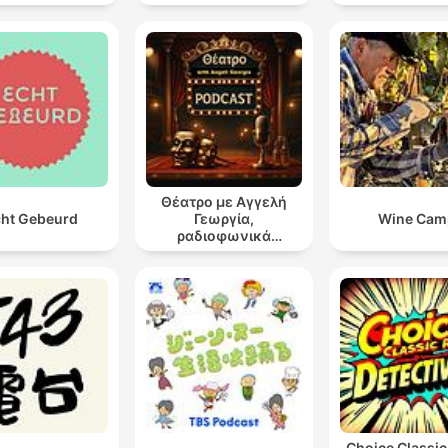
Θέατρο με Αγγελή
ht Gebeurd
Γεωργία,
Wine Cam
ραδιοφωνικά
θεατρικά έργα
Choice Classic