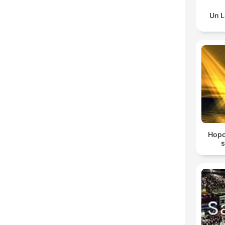
Un L
Hopo
s