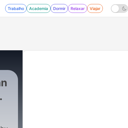
Trabalho
Academia
Dormir
Relaxar
Viajar
hn
21 - What Actually Matters? | 67 Takes Ep. 2