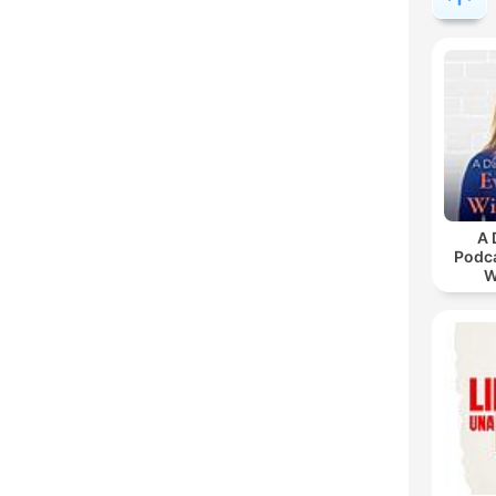
A 
Podca
W