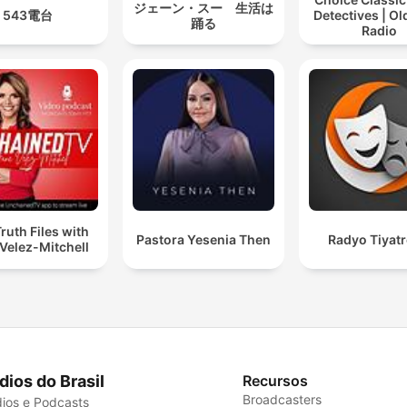
ジェーン・スー 生活は
543電台
Detectives | O
踊る
Radio
ruth Files with
Pastora Yesenia Then
Radyo Tiyat
Velez-Mitchell
dios do Brasil
Recursos
Broadcasters
ios e Podcasts