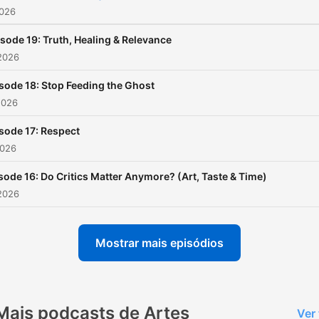
2026
If you enjoy real conversat
relatable takes, nostalgia,
sode 19: Truth, Healing & Relevance
personal growth, random
2026
observations, and zero fak
sode 18: Stop Feeding the Ghost
guru energy—you’re in the
2026
right place.
sode 17: Respect
Raised Analog. Living Digita
2026
sode 16: Do Critics Matter Anymore? (Art, Taste & Time)
2026
Mostrar mais episódios
Mais podcasts de Artes
Ver