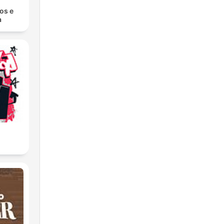
ros e
a