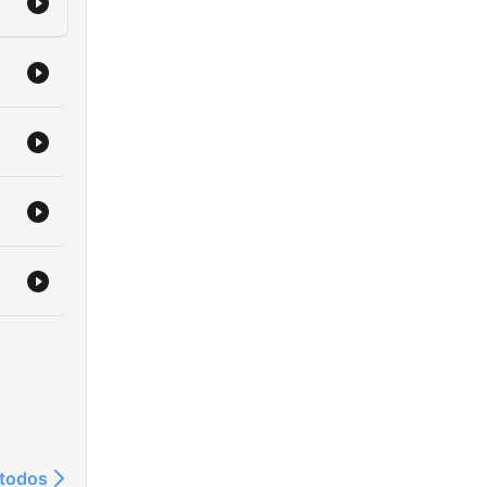
ions,
e
l.
 todos