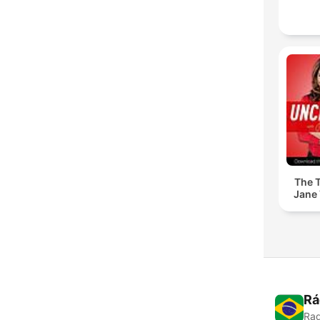
The T
Jane 
Rá
Rad