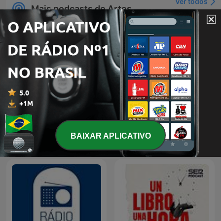
Ver todos
Mais podcasts de Artes
A Dana Perino Podcast:
Espanhol
BAIXAR APLICATIVO
Everything Will Be Okay