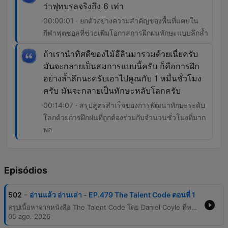
ว่าฟุทบรลจริงถึง 6 เท่า
00:00:01 · ยกตัวอย่างความสำคัญของพื้นที่แคบใน
กีฬาฟุตซอลที่ช่วยเพิ่มโอกาสการฝึกฝนทักษะแบบลึกล้ำ
ถ้าเรานำทิศดีของไม้อีลินมารวมด้วยเนี่ยครับ
มันจะกลายเป็นสมการแบบนี้ครับ ก็คือการฝึก
อย่างล้ำลึกนะครับเอาไปคูณกับ 1 หมื่นชั่วโมง
ครับ มันจะกลายเป็นทักษะหลับโลกครับ
00:14:07 · สรุปสูตรสำเร็จของการพัฒนาทักษะระดับ
โลกด้วยการฝึกฝนที่ถูกต้องร่วมกับจำนวนชั่วโมงที่มาก
พอ
Episódios
-
502
อ่านแล้ว อ่านเล่า - EP.479 The Talent Code ตอนที่ 1
สรุปเนื้อหาจากหนังสือ The Talent Code โดย Daniel Coyle ที่พาไปสำรวจความลับของการสร้างอัจฉริยะผ่านปัจจัย 3 อย่าง ได้แก่ การฝึกอย่างลึกล้ำ การจุดประกาย และการสอดระดับปรมาจารย์ โดยเน้นย้ำว่าความเก่งไม่ได้มาจากพรสวรรค์แต่เกิดจากการสร้างชั้นไมอีลินในสมอง เนื้อหาเจาะลึกเรื่องการฝึกแบบลึกล้ำ (Deep Practice) ซึ่งเป็นการฝึกที่ขอบเขตของความสามารถจนเกิดความผิดพลาดและต้องแก้ไข เปรียบเทียบกับการเล่นฟุตซอลในบราซิลที่บีบให้ผู้เล่นต้องใช้ทักษะและความเร็วสูงกว่าปกติ นำไปสู่การสร้างวงจรประสาทที่แข็งแกร่งและแม่นยำ
05 ago. 2026