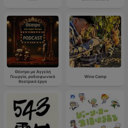
Θέατρο με Αγγελή
Γεωργία, ραδιοφωνικά
Wine Camp
θεατρικά έργα