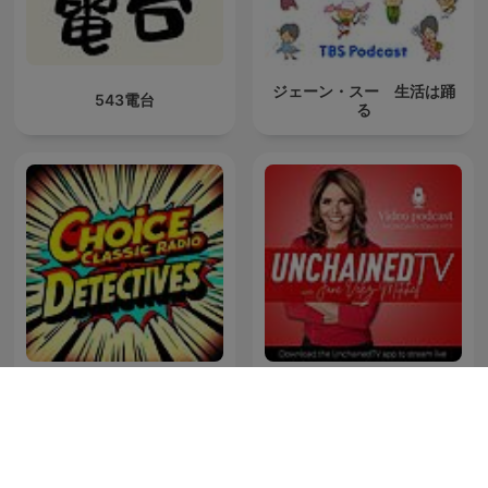
ジェーン・スー 生活は踊
543電台
る
Choice Classic Radio
The Truth Files with Jane
Detectives | Old Time
Velez-Mitchell
Radio