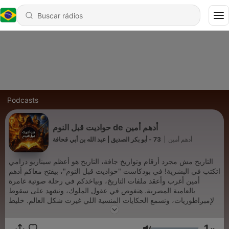
Podcasts
حواديت قبل النوم de أدهم أمين
73 - أبو بكر الصديق | عبد الله بن أبي قحافة
|
أدهم أمين
التاريخ مش مجرد أرقام وتواريخ جافة، التاريخ هو أعظم سيناريو درامي
اتكتب في البشرية! في بودكاست "حواديت قبل النوم"، بيفتح معاكم أدهم
أمين أغرب وأعقد ملفات التاريخ، وبياخدكم في رحلة صوتية غامرة
بالعامية المصرية. هنغوص في عقول الملوك، ونشهد على سقوط
الإمبراطوريات، ونسمع الحكايات المنسية اللي غيرت شكل العالم. خليط
بين التحليل النفسي، الدراما التاريخية، والقصة الممتعة. جهز قهوتك أو
كوباية الشاي، وافصل من الحاضر عشان تسافر معانا للماضي في كل
1