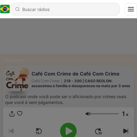
Podcasts
Café Com Crime de Café Com Crime
Café Com Crime
|
219 - 200 | CASO REOLON:
assassinou a família e desapareceu na mata por 3 anos
O podcast onde você pode ser o aficionado por crimes reais
que você é sem julgamentos.
1
x
Volume