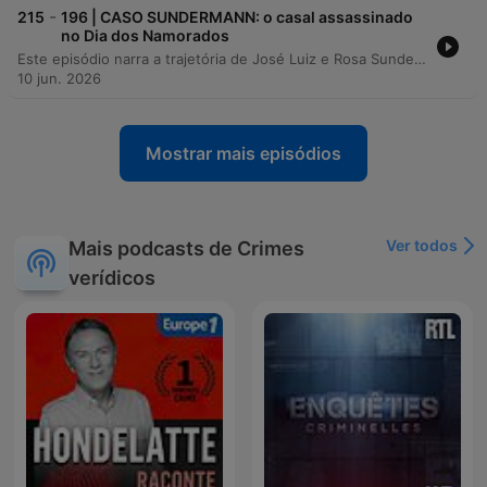
-
215
196 | CASO SUNDERMANN: o casal assassinado
no Dia dos Namorados
Este episódio narra a trajetória de José Luiz e Rosa Sunderman, líderes sindicais de São Carlos conhecidos por sua intensa militância em movimentos sociais e lutas trabalhistas. O relato detalha desde a atuação do casal na denúncia de trabalho análogo à escravidão e a participação em greves de canavieiros até o brutal assassinato de ambos em sua residência, crime que permanece sem solução há mais de três décadas. A investigação aborda as suspeitas envolvendo o filho do casal, Carlos Eduardo, e as possíveis motivações políticas ligadas ao poder econômico de usineiros e violência policial. O episódio percorre o histórico de repressão, a investigação inconclusiva e o legado de resistência mantido pelos companheiros de luta, mesmo diante da impunidade e do arquivamento do caso.
10 jun. 2026
Mostrar mais episódios
Ver todos
Mais podcasts de Crimes
verídicos