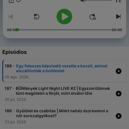
1
x
https://www.instagram.com/buntenyekpodcast/ Email:
Volume
buntenyekpodcast@gmail.com
00:00
00:00
Episódios
-
188
Egy fideszes képviselő vezette a kocsit, amivel
elszállították a holttestet
05 ago. 2026
-
187
BŰNtények Light Night LIVE #2 | Egyszerűbbnek
tűnt megöletni a férjét, mint elválni tőle
29 jul. 2026
-
186
Gyűlölet és csábítás | Miért nehéz észrevenni a
női sorozatgyilkost?
23 jul. 2026