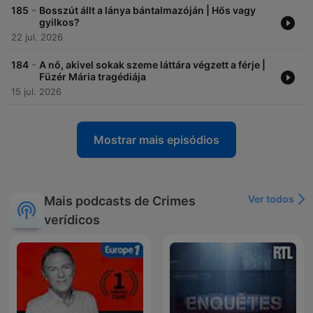
-
185
Bosszút állt a lánya bántalmazóján | Hős vagy
gyilkos?
22 jul. 2026
-
184
A nő, akivel sokak szeme láttára végzett a férje |
Füzér Mária tragédiája
15 jul. 2026
Mostrar mais episódios
Ver todos
Mais podcasts de Crimes
verídicos