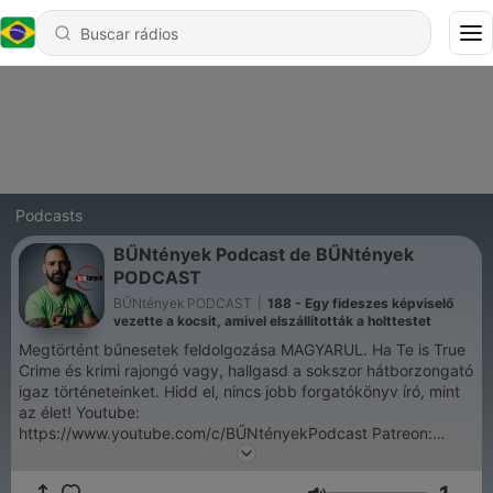
Podcasts
BŰNtények Podcast de BŰNtények
PODCAST
BŰNtények PODCAST
|
188 - Egy fideszes képviselő
vezette a kocsit, amivel elszállították a holttestet
Megtörtént bűnesetek feldolgozása MAGYARUL. Ha Te is True
Crime és krimi rajongó vagy, hallgasd a sokszor hátborzongató
igaz történeteinket. Hidd el, nincs jobb forgatókönyv író, mint
az élet! Youtube:
https://www.youtube.com/c/BŰNtényekPodcast Patreon:
https://www.patreon.com/buntenyek Facebook:
https://www.facebook.com/buntenyek Instagram: