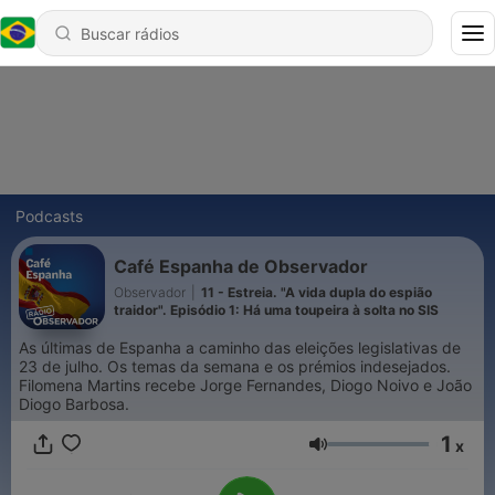
Podcasts
Café Espanha de Observador
Observador
|
11 - Estreia. "A vida dupla do espião
traidor". Episódio 1: Há uma toupeira à solta no SIS
As últimas de Espanha a caminho das eleições legislativas de
23 de julho. Os temas da semana e os prémios indesejados.
Filomena Martins recebe Jorge Fernandes, Diogo Noivo e João
Diogo Barbosa.
1
x
Volume