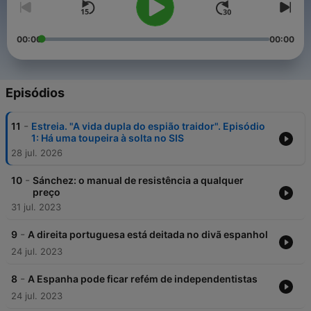
00:00
00:00
Episódios
-
11
Estreia. "A vida dupla do espião traidor". Episódio
1: Há uma toupeira à solta no SIS
28 jul. 2026
-
10
Sánchez: o manual de resistência a qualquer
preço
31 jul. 2023
-
9
A direita portuguesa está deitada no divã espanhol
24 jul. 2023
-
8
A Espanha pode ficar refém de independentistas
24 jul. 2023