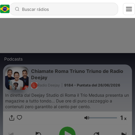
Podcasts
Chiamate Roma Triuno Triuno de Radio
Deejay
Radio Deejay
|
9184 - Puntata del 26/06/2026
In diretta dal Deejay Studio di Roma il Trio Medusa presenta un
magazine a tutto tondo... Due ore di puro cazzeggio a
contenuti zero garantito al cento per cento.
1
x
Volume