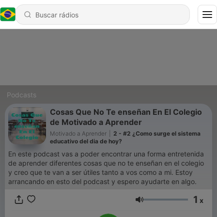
Podcasts
Cosas Que No Te enseñan En El Colegio
de Motivado a Aprender
Motivado a Aprender
|
2 - #2 ¿Como surge el sistema
educativo del dia de hoy?
En este podcast vas a poder encontrar una forma entretenida
de aprender diferentes cosas que no te enseñan en el colegio
y creo que te van a ser útiles tanto a vos como a mi. Estoy
arrancando en esto del podcast y espero ayudarte en algo.
1
x
Volume