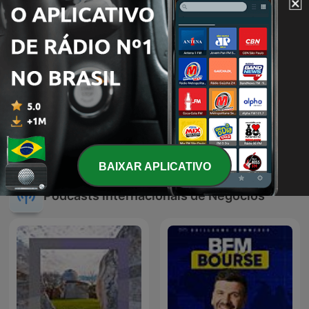
PrimoCast
吳淡如人生實用商學院
BAIXAR APLICATIVO
Podcasts internacionais de Negócios