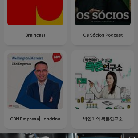
Braincast
Os Sócios Podcast
CBN Empresa| Londrina
박연미의 목돈연구소