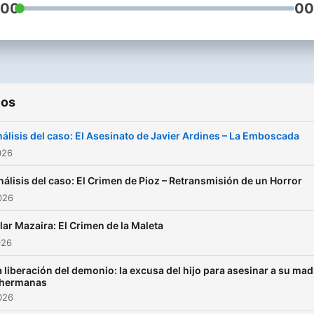
:00
00
INTELECTUAL Todos los
contenidos, textos, imágen
marcas y códigos fuente s
de propiedad de JPPRO
Barcelona SL y están
protegidos por los derech
ios
de Propiedad Intelectual e
álisis del caso: El Asesinato de Javier Ardines – La Emboscada
Industrial. El usuario
026
únicamente tiene derecho 
uso privado de los mismos,
nálisis del caso: El Crimen de Pioz – Retransmisión de un Horror
ánimo de lucro, y necesita
2026
autorización expresa para
ilar Mazaira: El Crimen de la Maleta
modificarlos, reproducirlos
026
explotarlos, distribuirlos o
ejercer cualquier derecho
a liberación del demonio: la excusa del hijo para asesinar a su mad
perteneciente a su titular.
 hermanas
2026