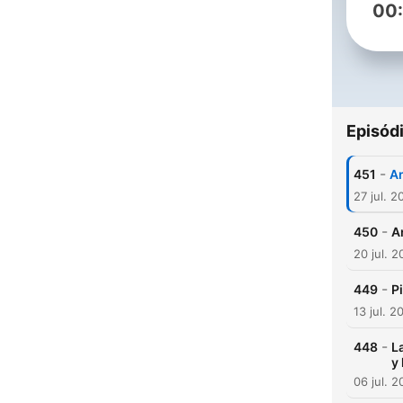
00
Episód
-
451
An
27 jul. 2
-
450
A
20 jul. 
-
449
P
13 jul. 2
-
448
L
y
06 jul. 