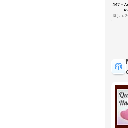
-
447
An
s
15 jun. 