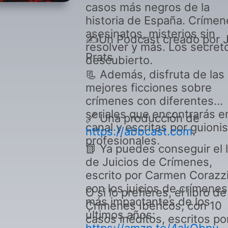
casos más negros de la
historia de España. Crímen
asesinatos, misterios sin
✍Un Podcast creado por 
resolver y más. Los secreto
Prats
descubierto.
📃 Además, disfruta de las
mejores ficciones sobre
crímenes con diferentes
seriales que encontrarás en
🔗 Una producción de
canal y escritas por guioni
https://abbcast.com
.
profesionales.
📗 Ya puedes conseguir el l
de Juicios de Crímenes,
escrito por Carmen Corazzi
con los juicios de crímenes
O si lo prefieres, el libro de
más impactantes de los
Crímenes Ibéricos, con 10
últimos años:
casos inéditos, escritos po