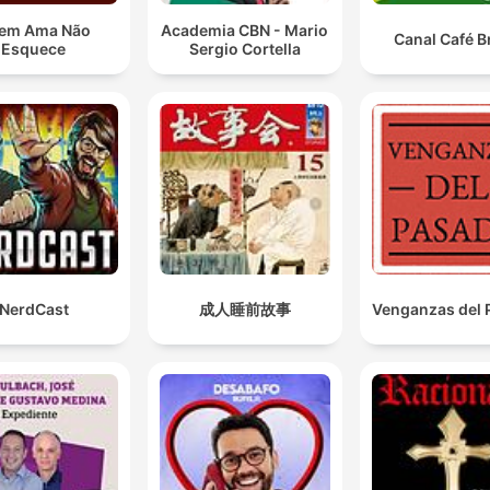
em Ama Não
Academia CBN - Mario
Canal Café Br
Esquece
Sergio Cortella
NerdCast
成人睡前故事
Venganzas del