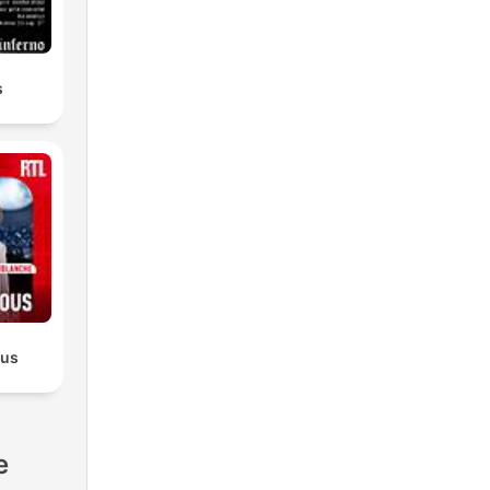
s
ous
e