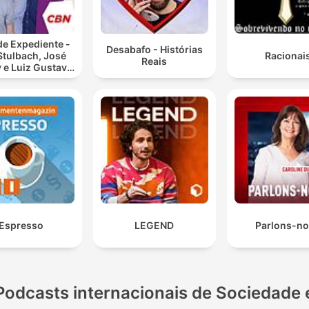
de Expediente -
Desabafo - Histórias
Stulbach, José
Racionai
Reais
 e Luiz Gustavo
Medina
Espresso
LEGEND
Parlons-n
Podcasts internacionais de Sociedade 