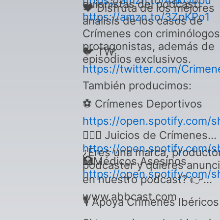
https://amzn.to/4akQbpu
guionistas del podcast:
♥️ Disfruta de los mejores
https://amzn.to/3ZpKPo1
análisis de los casos de
Crímenes con criminólogos
protagonistas, además de
🐦 TW:
episodios exclusivos.
https://twitter.com/Crimen
También producimos:
⚽ Crímenes Deportivos
https://open.spotify.co
👩🏼‍⚖️ Juicios de Crímenes
https://open.spotify.co
¿Eres una marca, producto
🏥Médicos Asesinos
podcaster y quieres anunci
https://open.spotify.co
en nuestro podcast? 👉
www.abbcast.com
🎙 Apoya Crímenes Ibéricos