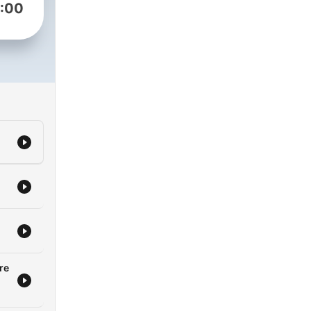
:00
es,
on
os
a un
 sin
,
re