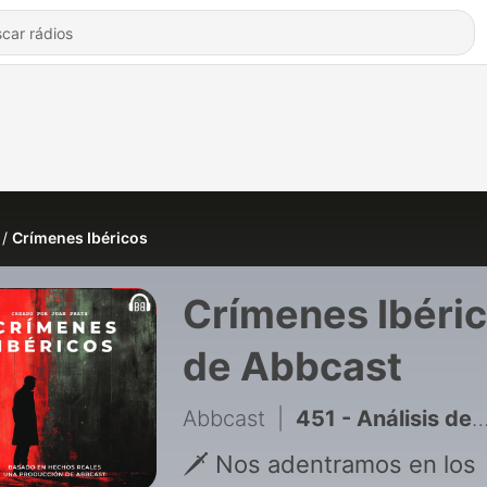
Crímenes Ibéricos
Crímenes Ibéri
de Abbcast
Abbcast
|
451 - Análisis del caso: El Asesinato de Javier Ardines – La Emboscada
🗡️ Nos adentramos en los