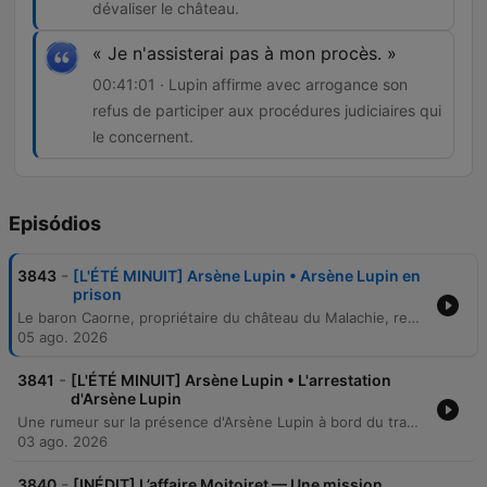
dévaliser le château.
« Je n'assisterai pas à mon procès. »
00:41:01 · Lupin affirme avec arrogance son
refus de participer aux procédures judiciaires qui
le concernent.
Episódios
-
3843
[L'ÉTÉ MINUIT] Arsène Lupin • Arsène Lupin en
prison
Le baron Caorne, propriétaire du château du Malachie, reçoit une lettre de menace signée Arsène Lupin lui réclamant ses plus précieux objets d'art. Malgré le scepticisme initial de l'inspecteur Ganimard, une surveillance est mise en place pour protéger la collection. Après une nuit de surveillance infructueuse, les trésors sont dérobés. Bien qu'incarcéré, Lupin révèle à Ganimard son plan ingénieux ayant permis la restitution des objets via un intermédiaire et une transaction confirmée par un message caché dans un œuf, avant d'annoncer son intention de ne pas assister à son propre procès.
05 ago. 2026
-
3841
[L'ÉTÉ MINUIT] Arsène Lupin • L'arrestation
d'Arsène Lupin
Une rumeur sur la présence d'Arsène Lupin à bord du transatlantique Provence sème le trouble parmi les passagers. Entre dépêches mystérieuses et vols de bijoux, l'enquête mène à la suspicion de Monsieur Rosen, tandis que Lupin multiplie les prouesses humoristiques. L'épisode culmine avec l'arrestation de Lupin par le policier Ganimard. Le dénouement révèle que le butin était dissimulé dans un appareil photo, une preuve finalement détruite par Miss Nelly pour protéger le gentleman cambrioleur.
03 ago. 2026
-
3840
[INÉDIT] L’affaire Moitoiret — Une mission