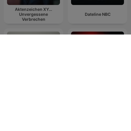
Aktenzeichen XY…
Unvergessene
Dateline NBC
Verbrechen
Mjesto Zločina
True Crime Documentary