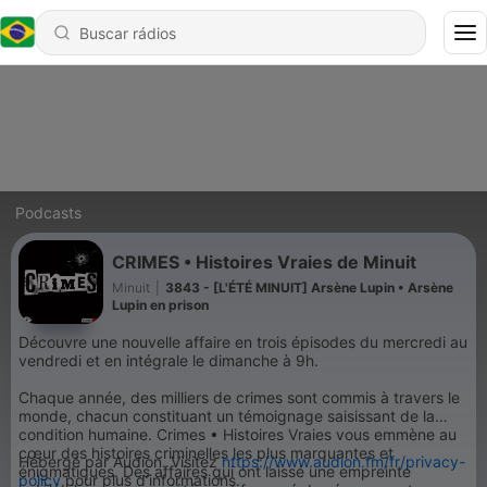
Podcasts
CRIMES • Histoires Vraies de Minuit
Minuit
|
3843 - [L'ÉTÉ MINUIT] Arsène Lupin • Arsène
Lupin en prison
Découvre une nouvelle affaire en trois épisodes du mercredi au
vendredi et en intégrale le dimanche à 9h.
Chaque année, des milliers de crimes sont commis à travers le
monde, chacun constituant un témoignage saisissant de la
condition humaine. Crimes • Histoires Vraies vous emmène au
cœur des histoires criminelles les plus marquantes et
Hébergé par Audion. Visitez
https://www.audion.fm/fr/privacy-
énigmatiques. Des affaires qui ont laissé une empreinte
policy
pour plus d’informations.