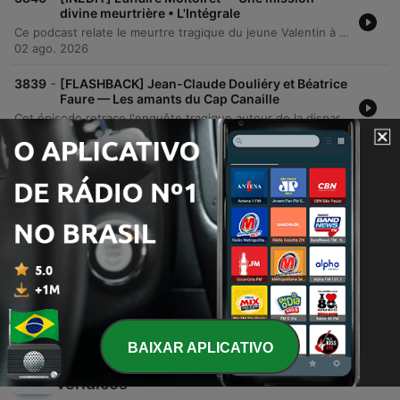
divine meurtrière • L'Intégrale
Ce podcast relate le meurtre tragique du jeune Valentin à Lagneux en 2008, une affaire dont l'enquête a révélé les dérives d'un couple de pèlerins mystérieux grâce à des indices ADN. Le récit détaille les interrogatoires marqués par des théories surréalistes et la tension entre responsabilité pénale et folie. L'épisode retrace le procès de Stéphane Moitoiret et Noëlla Ego, explorant leurs délires mystiques et l'enjeu des expertises psychiatriques. Enfin, il revient sur le verdict de la cour d'appel de Lyon en 2013, qui a provoqué une vive polémique sur la capacité du système judiciaire à traiter la maladie mentale.
02 ago. 2026
-
3839
[FLASHBACK] Jean-Claude Douliéry et Béatrice
Faure — Les amants du Cap Canaille
Cet épisode retrace l'enquête tragique autour de la disparition de Dominique Ortiz et de Jean-Pierre Fort. L'histoire débute par l'inquiétude de Manuel Ortiz face au comportement évasif de Jean-Claude Doulieri, révélant un passé marqué par la violence de Georgette Roux. Le récit poursuit avec la découverte macabre des restes des victimes et le procès de Béatrice Frustieri et Jean-Claude Doulieri. Malgré les dénégations, les preuves scientifiques lient les suspects aux crimes. L'épisode se conclut sur les condamnations de Doulieri et la lutte déchirante de Manuel Ortiz pour obtenir une sépulture digne à sa fille face à la complexité bureaucratique.
31 jul. 2026
-
3838
[INÉDIT] L’affaire Moitoiret — Comment juger la
psychose ? • 3/3
Cet épisode de Crime Histoire Vraie retrace l'enquête de la cellule spéciale sur le parcours criminel de Stéphane Moitoiret et Noëlla Ego. À travers une analyse des vingt années d'errance du couple à travers la France, le récit explore les limites entre délinquance et pathologie mentale, en s'appuyant sur l'article 122-1 du Code pénal concernant l'irresponsabilité pénale pour trouble psychique. L'enquête examine les liens possibles entre le meurtre de Valentin à Lagneux et d'autres événements, comme une tentative de kidnapping à Latillé. Le podcast détaille les débats psychiatriques complexes, les procès aux Assises et la tension entre la nécessité de justice pour les victimes et la prise en charge médicale des auteurs atteints de schizophrénie paranoïde et de paraphrénie.
31 jul. 2026
Mostrar mais episódios
BAIXAR APLICATIVO
Ver todos
Mais podcasts de Crimes
verídicos