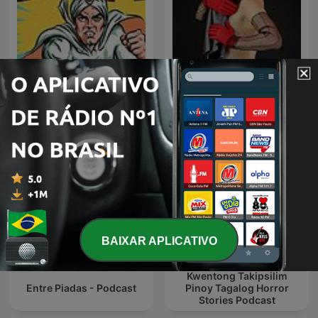
relatos eroticos by
kaliman
fitventura 2
BAIXAR APLICATIVO
Kwentong Takipsilim
Entre Piadas - Podcast
Pinoy Tagalog Horror
Stories Podcast