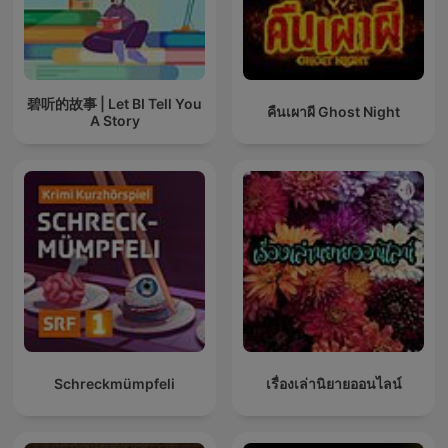
碧听的故事 | Let BI Tell You
คืนเผาผี Ghost Night
A Story
Schreckmümpfeli
เรื่องเล่านิยายออนไลน์