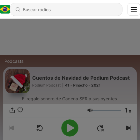
Podcasts
Cuentos de Navidad de Podium Podcast
Podium Podcast
|
41 - Pinocho - 2021
El regalo sonoro de Cadena SER a sus oyentes.
1
x
Volume