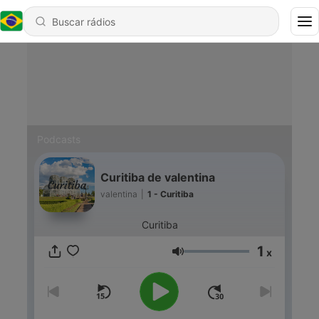
Podcasts
Curitiba de valentina
valentina
|
1 - Curitiba
Curitiba
1
x
Volume