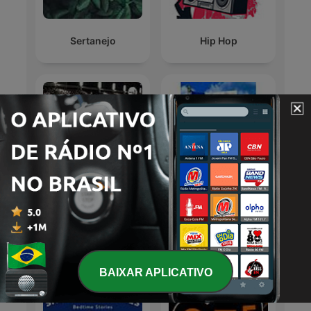
Sertanejo
Hip Hop
Radioteatros de
Samba
Chile, Radionovelas
Chilenas
Podcasts internacionais de Artes
BAIXAR APLICATIVO