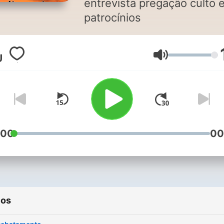
entrevista pregação culto 
patrocínios
Volume
:00
00
ios