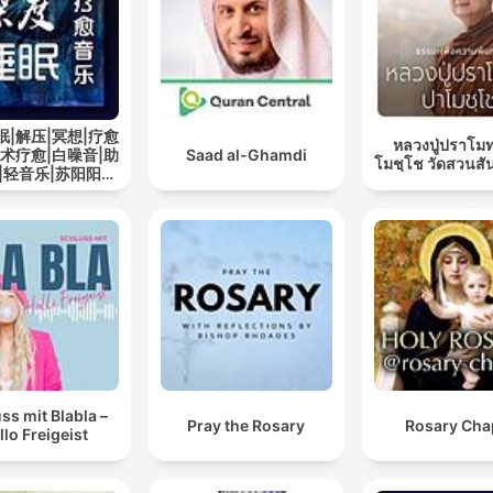
眠|解压|冥想|疗愈
หลวงปู่ปราโมท
艺术疗愈|白噪音|助
Saad al-Ghamdi
โมชฺโช วัดสวนสั
|轻音乐|苏阳阳频
道
ss mit Blabla –
Pray the Rosary
Rosary Cha
llo Freigeist