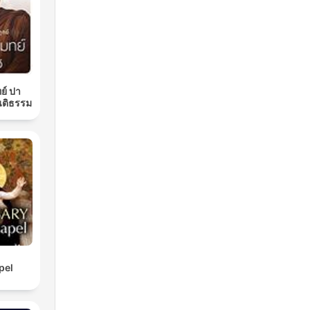
ย์ ปา
นติธรรม
pel