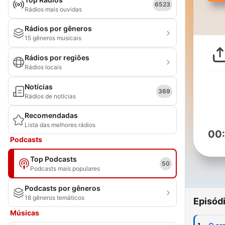
6523
Rádios mais ouvidas
Rádios por gêneros
15 gêneros musicais
Rádios por regiões
Rádios locais
Notícias
369
Rádios de notícias
Recomendadas
Lista das melhores rádios
00
Podcasts
Top Podcasts
50
Podcasts mais populares
Podcasts por gêneros
18 gêneros temáticos
Episód
Músicas