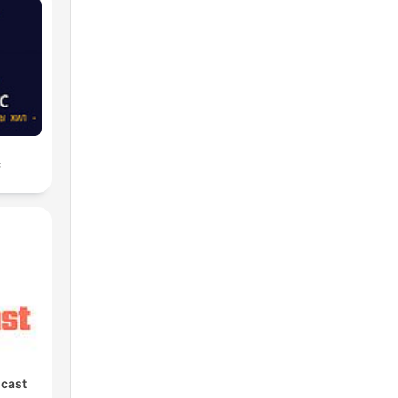
с
cast