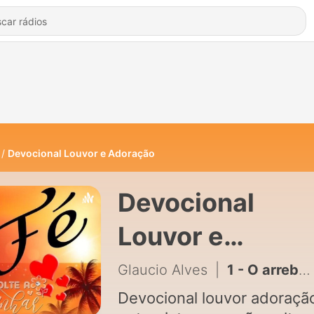
Devocional Louvor e Adoração
Devocional
Louvor e
Adoração de
Glaucio Alves
|
1 - O arrebatamento
Glaucio Alves
Devocional louvor adoraçã