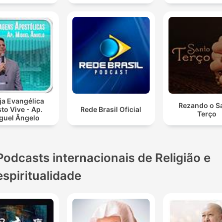
ja Evangélica
Rezando o S
sto Vive - Ap.
Rede Brasil Oficial
Terço
guel Ângelo
Podcasts internacionais de Religião e
espiritualidade