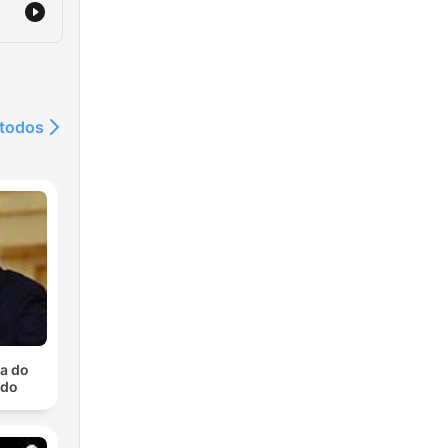
 todos
a do
edo