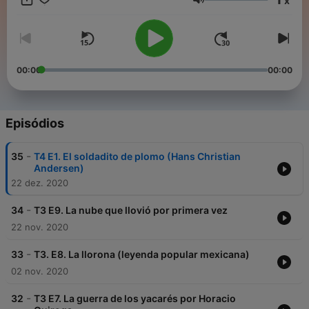
x
Volume
Follow us
00:00
00:00
Episódios
-
35
T4 E1. El soldadito de plomo (Hans Christian
Andersen)
22 dez. 2020
-
34
T3 E9. La nube que llovió por primera vez
22 nov. 2020
-
33
T3. E8. La llorona (leyenda popular mexicana)
02 nov. 2020
-
32
T3 E7. La guerra de los yacarés por Horacio