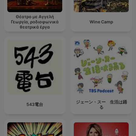
Θέατρο με Αγγελή
Γεωργία, ραδιοφωνικά
Wine Camp
θεατρικά έργα
ジェーン・スー 生活は踊
543電台
る