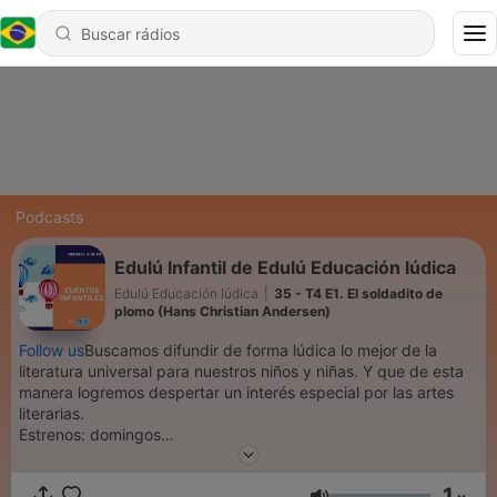
Podcasts
Edulú Infantil de Edulú Educación lúdica
Edulú Educación lúdica
|
35 - T4 E1. El soldadito de
plomo (Hans Christian Andersen)
Follow us
Buscamos difundir de forma lúdica lo mejor de la
literatura universal para nuestros niños y niñas. Y que de esta
manera logremos despertar un interés especial por las artes
literarias.
Estrenos: domingos
Soy Patty Edulú
1