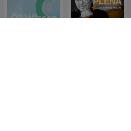
Palabra Plena, con Gabriel
Ö1 Wissen aktuell
Rolón
Nerdland Podcast
Unexplained