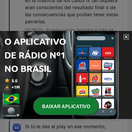
en la mayoría de los casos ni tan siquiera
eran conscientes del resultado final o de
las consecuencias que podían tener estas
perrerías.
00:36:20 · El entrevistado describe la falta de
consentimiento y el impacto de los experimentos
realizados con estas personas.
Lo que ocurrió en los años 70 es que
parte de los desechos nucleares fueron
expulsados, no a un contenedor especial,
no a un recinto controlado, sino que
fueron expulsados por el alcantarillado de
Madrid.
01:10:09 · Se describe un grave incidente de
BAIXAR APLICATIVO
contaminación por vertido de residuos
radiactivos en la red de alcantarillado madrileña.
Si tú le das al play en ese momento,