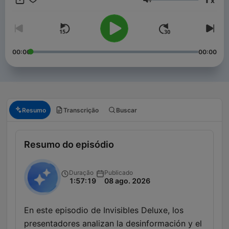
x
exploración espacial y la geopolítica internacional, siempre
Volume
buscando un equilibrio entre el escepticismo y la apertura a lo
desconocido.
00:00
00:00
Resumo
Transcrição
Buscar
Resumo do episódio
Duração
Publicado
1:57:19
08 ago. 2026
En este episodio de Invisibles Deluxe, los
presentadores analizan la desinformación y el