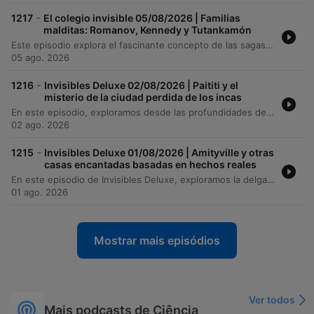
-
1217
El colegio invisible 05/08/2026 | Familias
malditas: Romanov, Kennedy y Tutankamón
Este episodio explora el fascinante concepto de las sagas familiares malditas, analizando la trágica historia de los Romanov y la supuesta desgracia vinculada a los huevos Fabergé. A través de un recorrido histórico, se examinan las tragedias que han marcado a dinastías como los Kennedy, los Habsburgo y los Grimaldi, así como leyendas sobre figuras como Rasputín y Bruce Lee. Asimismo, el programa profundiza en el misticismo del antiguo Egipto, abordando el descubrimiento de la tumba de Tutankamón, la leyenda de la maldición de Lord Carnarvon y el simbolismo de los amuletos protectores. El relato concluye desmitificando diversos relatos sobre el mal de ojo y las supuestas maldiciones arqueológicas, señalando cómo la prensa y la cultura popular han transformado hechos históricos en leyendas urbanas.
05 ago. 2026
-
1216
Invisibles Deluxe 02/08/2026 | Paititi y el
misterio de la ciudad perdida de los incas
En este episodio, exploramos desde las profundidades de la selva amazónica hasta los misterios urbanos de Europa. Iniciamos con una entrevista al explorador Diego Cortijo sobre sus expediciones en Madre de Dios, la búsqueda del mito de Paititi y hallazgos arqueológicos como los petroglifos de Pusharo. Posteriormente, analizamos la ciencia y el simbolismo de las pesadillas junto al autor Enrique Ramos, abordando desde la parálisis del sueño hasta su presencia en el reino animal. El viaje concluye con el descubrimiento de la 'chincana' en Cusco y un recorrido por los secretos históricos, leyendas religiosas y misterios de Nápoles.
02 ago. 2026
-
1215
Invisibles Deluxe 01/08/2026 | Amityville y otras
casas encantadas basadas en hechos reales
En este episodio de Invisibles Deluxe, exploramos la delgada línea entre la realidad y el mito. Desde el misterio del 'monstruo de las cloacas de Sabadell' hasta las leyendas urbanas que perduran en nuestra memoria, analizamos cómo los hallazgos científicos y las interpretaciones erróneas moldean nuestra percepción del mundo. El viaje continúa a través de las expediciones de Josep María Palau por la Amazonía, revelando descubrimientos arqueológicos y civilizaciones perdidas, para luego transitar entre el terror de las casas malditas en el cine y las fascinantes conexiones entre la música y el fenómeno ovni.
01 ago. 2026
Mostrar mais episódios
Ver todos
Mais podcasts de Ciência