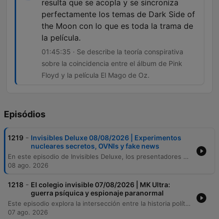
resulta que se acopla y se sincroniza
perfectamente los temas de Dark Side of
the Moon con lo que es toda la trama de
la película.
01:45:35 · Se describe la teoría conspirativa
sobre la coincidencia entre el álbum de Pink
Floyd y la película El Mago de Oz.
Episódios
-
1219
Invisibles Deluxe 08/08/2026 | Experimentos
nucleares secretos, OVNIs y fake news
En este episodio de Invisibles Deluxe, los presentadores analizan la desinformación y el impacto de las noticias falsas, desde el reciente bulo sobre supuestas evidencias extraterrestres en México hasta la trayectoria de Jaime Maussan. El programa también explora las oscuras consecuencias de la era nuclear, detallando las investigaciones sobre 'veteranos atómicos' utilizados como cobayas humanas y los incidentes de contaminación radiactiva en España y Estados Unidos. La emisión transita finalmente hacia el análisis cultural, conectando crímenes reales con el cine de terror y suspense, para concluir con un recorrido por el legado musical de Pink Floyd, sus teorías conspirativas más famosas y los avances tecnológicos que permiten convertir señales cerebrales en música.
08 ago. 2026
-
1218
El colegio invisible 07/08/2026 | MK Ultra:
guerra psíquica y espionaje paranormal
Este episodio explora la intersección entre la historia política, la guerra psicológica y los fenómenos paranormales. Desde los intentos de la CIA por eliminar a Fidel Castro y sus supuestos vínculos con la santería, hasta los experimentos de control mental como el proyecto MK Ultra y la investigación de capacidades psíquicas durante la Guerra Fría. Asimismo, se analizan casos de uso de la intuición y la radiestesia en la seguridad nacional española, así como las leyendas de presencias y sucesos inexplicables en teatros emblemáticos como el Cervantes de Almería y el Teatro Español.
07 ago. 2026