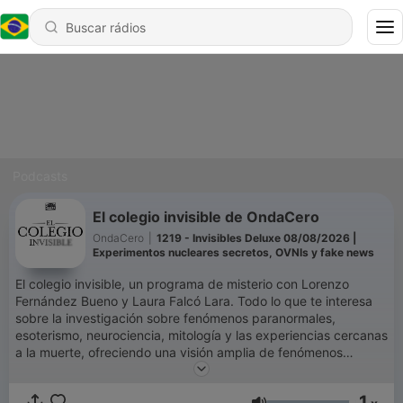
Podcasts
El colegio invisible de OndaCero
OndaCero
|
1219 - Invisibles Deluxe 08/08/2026 |
Experimentos nucleares secretos, OVNIs y fake news
El colegio invisible, un programa de misterio con Lorenzo
Fernández Bueno y Laura Falcó Lara. Todo lo que te interesa
sobre la investigación sobre fenómenos paranormales,
esoterismo, neurociencia, mitología y las experiencias cercanas
a la muerte, ofreciendo una visión amplia de fenómenos
misteriosos y poco convencionales. También hablamos de
ciencia, tecnología, religión, arqueología, neurociencia,
1