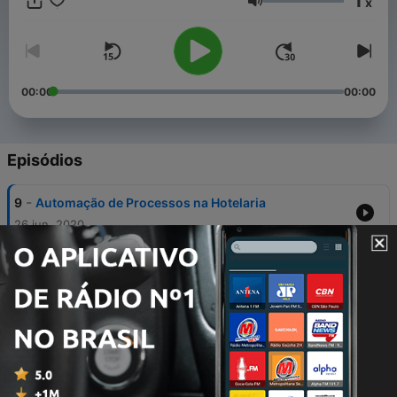
1
x
Volume
00:00
00:00
Episódios
-
9
Automação de Processos na Hotelaria
26 jun. 2020
-
8
Retrospectiva: As 7 Dicas dos Nossos Convidados
05 jun. 2020
-
7
Por que focar na sua reputação online com
Mauricio Reis
29 maio 2020
-
6
A tecnologia como aliada na gestão hoteleira com