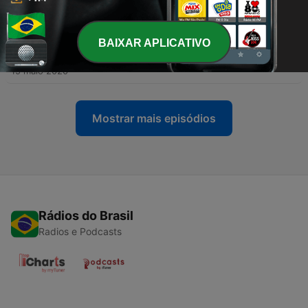
Diogo Rocha
22 maio 2020
BAIXAR APLICATIVO
-
5
A visão do hoteleiro sobre o momento atual com
Givanaldo Hipólito
15 maio 2020
Mostrar mais episódios
Rádios do Brasil
Radios e Podcasts