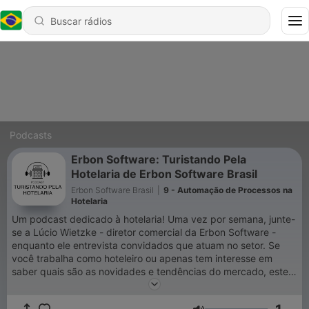
Podcasts
Erbon Software: Turistando Pela
Hotelaria de Erbon Software Brasil
Erbon Software Brasil
|
9 - Automação de Processos na
Hotelaria
Um podcast dedicado à hotelaria! Uma vez por semana, junte-
se a Lúcio Wietzke - diretor comercial da Erbon Software -
enquanto ele entrevista convidados que atuam no setor. Se
você trabalha como hoteleiro ou apenas tem interesse em
saber quais são as novidades e tendências do mercado, este
podcast é para você!