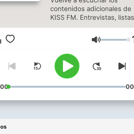
Vuelve a escuchar los
contenidos adicionales de
KISS FM. Entrevistas, lista
exclusivas o eventos único
Siempre lo mejor de los 80
Volume
los 90 hasta hoy. Calidad
garantizada.
:00
00
ios