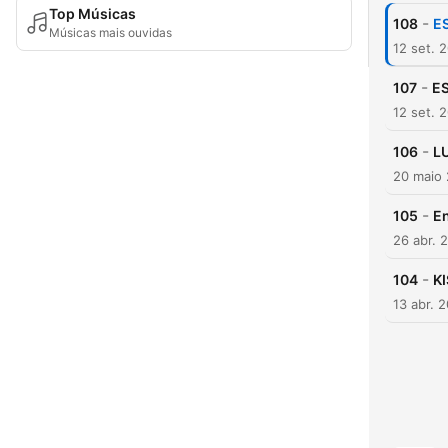
Top Músicas
-
108
E
Músicas mais ouvidas
12 set. 
-
107
ES
12 set. 
-
106
LU
20 maio
-
105
En
26 abr. 
-
104
K
13 abr. 