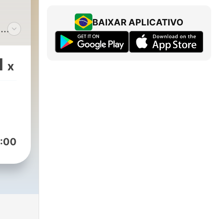
BAIXAR APLICATIVO
s
s.
 y
1
x
:00