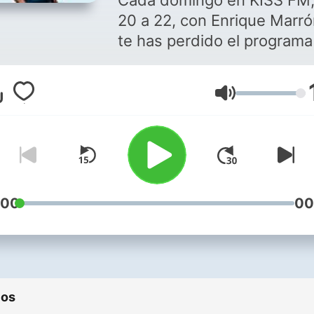
Cada domingo en KISS FM,
20 a 22, con Enrique Marró
te has perdido el programa
quieres volver a escucharlo
aquí lo tienes disponible.
Volume
:00
00
ios