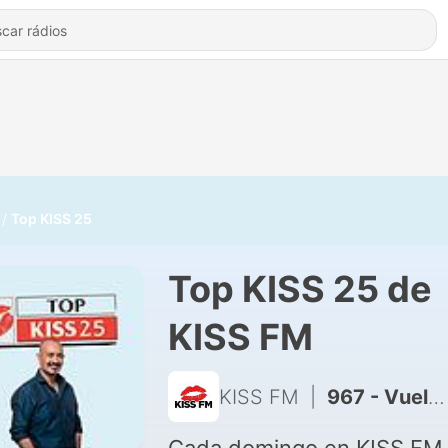
Top KISS 25
Top KISS 25 de
KISS FM
KISS FM
|
967 - Vuelve a escuchar “Top KISS 25” (21/04/2024) Parte 1