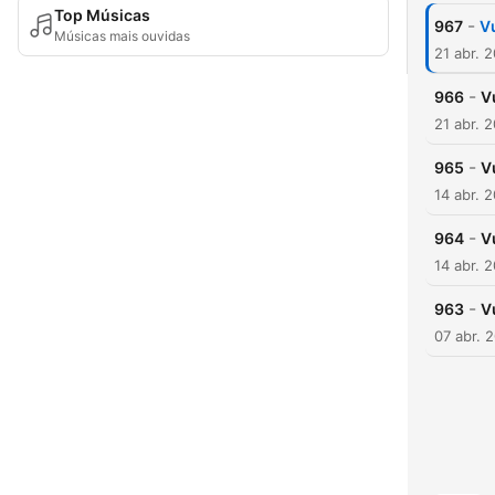
Top Músicas
-
967
V
Músicas mais ouvidas
21 abr. 
-
966
V
21 abr. 
-
965
V
14 abr. 
-
964
V
14 abr. 
-
963
V
07 abr. 