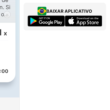
 de
n. Si
BAIXAR APLICATIVO
 o
,
1
x
:00