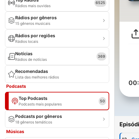
6525
Rádios mais ouvidas
Rádios por gêneros
15 gêneros musicais
Rádios por regiões
Rádios locais
Notícias
369
Rádios de notícias
Recomendadas
Lista das melhores rádios
00
Podcasts
Top Podcasts
50
Podcasts mais populares
Podcasts por gêneros
18 gêneros temáticos
Episód
Músicas