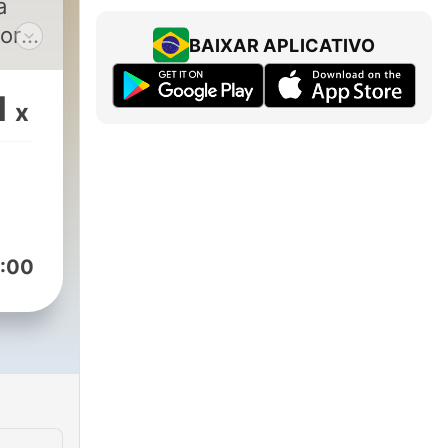
a
or
BAIXAR APLICATIVO
 y,
onde
1
x
as
las
no
 la
:00
varo