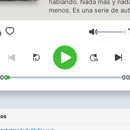
hablando. Nada más y nad
menos. Es una serie de aut
en su planteamiento, guion
por supuesto, dirección, d
Volume
las conversaciones realist
entre dos personajes
desnudan con naturalidad 
contradicciones de cada u
de ello y dejan espacio para
reflexión del
:00
00
espectador. Creada por Ál
Carmona
ios