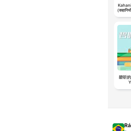
Kahani 
(कहानियों
碧听的故事
Y
Rá