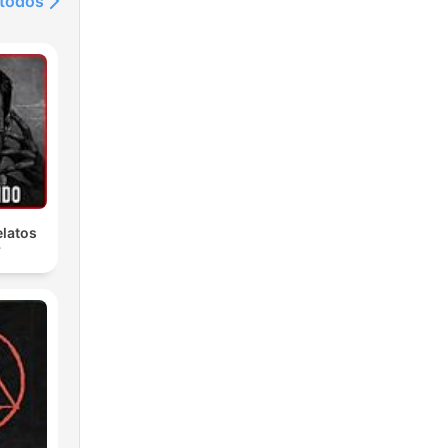
 todos
latos
r