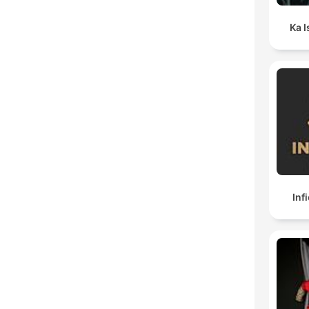
Ka I
Inf