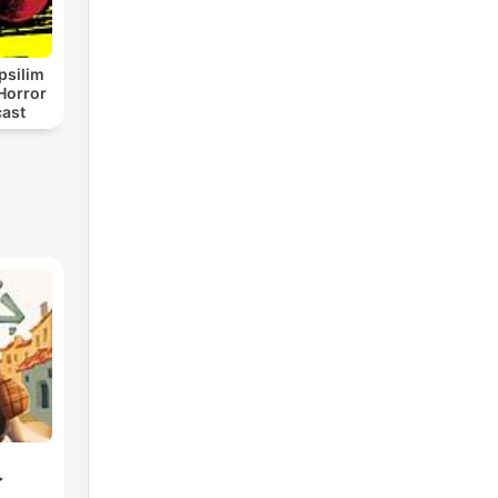
psilim
Horror
cast
جح