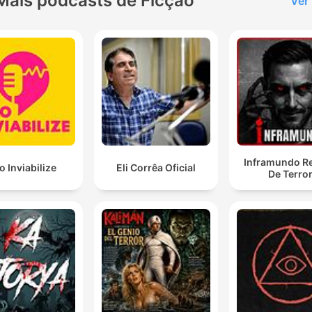
Mais podcasts de Ficção
Ver
Inframundo Re
o Inviabilize
Eli Corrêa Oficial
De Terro