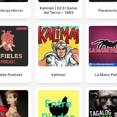
Kalimán | 02 El Genio
storya Horror
Paranorm
del Terror - 1963
ieles Podcast
kaliman
La Mano Pe