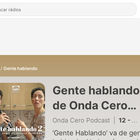
Gente hablando
Gente hablando
de Onda Cero
Podcast
Onda Cero Podcast
|
12 - Gente hablando 2x05: El canal
‘Gente Hablando’ va de ge