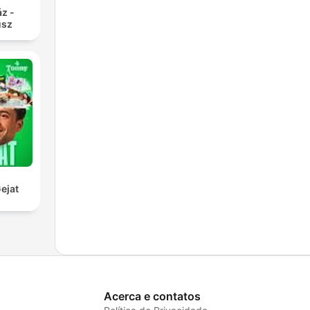
z -
usz
ejat
Acerca e contatos