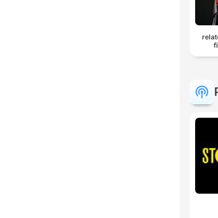
rela
f