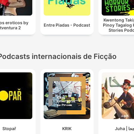
Kwentong Taki
tos eroticos by
Entre Piadas - Podcast
Pinoy Tagalog 
itventura 2
Stories Pod
Podcasts internacionais de Ficção
Stopař
KRIK
Juha | ا