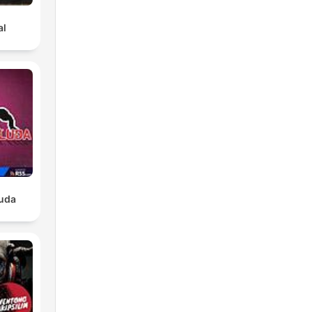
al
luda