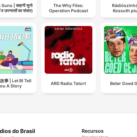
Suno | कहानी सुनो
The Why Files:
Rádiószínhá
 व उपन्यासों का संसार)
Operation Podcast
Kossuth pl
 | Let BI Tell
ARD Radio Tatort
Beter Goed G
ou A Story
dios do Brasil
Recursos