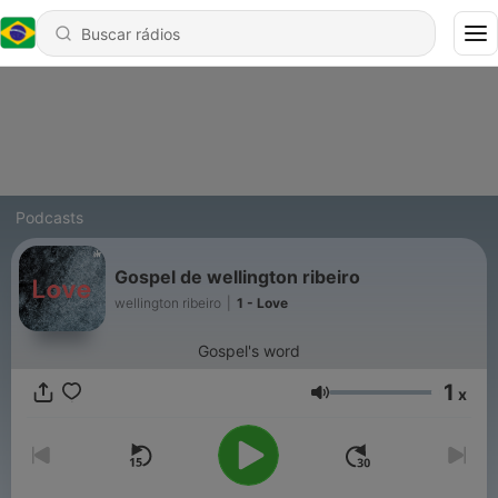
Podcasts
Gospel de wellington ribeiro
wellington ribeiro
|
1 - Love
Gospel's word
1
x
Volume