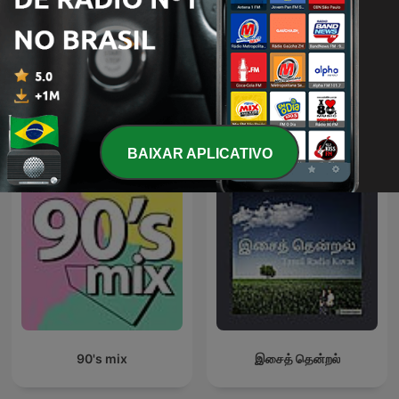
Nuestro flamenco
RETROMIX
Podcasts internacionais de Músicas
BAIXAR APLICATIVO
90's mix
இசைத் தென்றல்