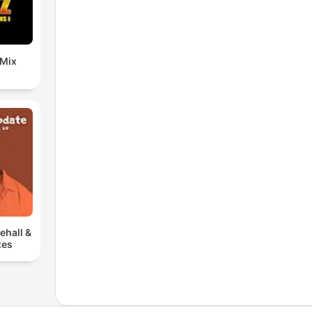
 Mix
ehall &
xes