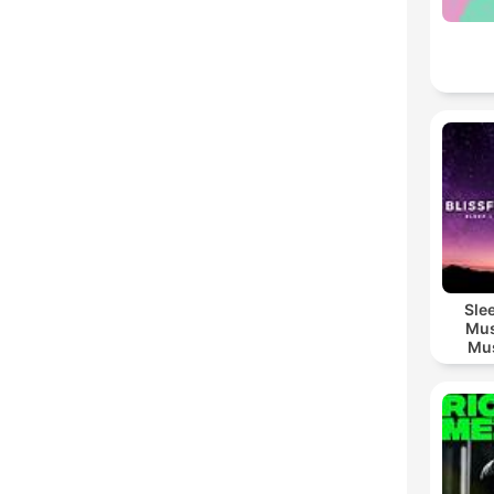
Sle
Mus
Mus
M