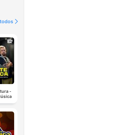
 todos
tura -
Música