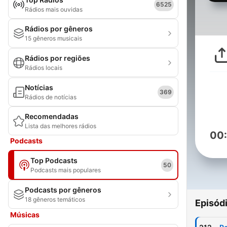
6525
Rádios mais ouvidas
Rádios por gêneros
15 gêneros musicais
Rádios por regiões
Rádios locais
Notícias
369
Rádios de notícias
Recomendadas
Lista das melhores rádios
00
Podcasts
Top Podcasts
50
Podcasts mais populares
Podcasts por gêneros
18 gêneros temáticos
Episód
Músicas