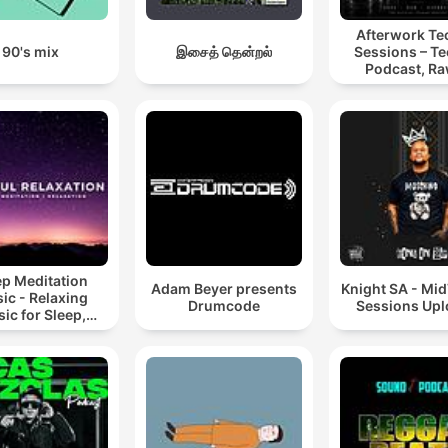
Afterwork T
90's mix
இசைத் தென்றல்
Sessions – T
Podcast, Ra
Hypnotic Te
Mixes
ep Meditation
Adam Beyer presents
Knight SA - Mi
ic - Relaxing
Drumcode
Sessions Up
ic for Sleep,
editation &
Relaxation