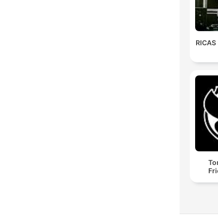
RICAS
To
Fr