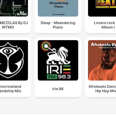
 MEZCLAS By DJ
Sleep - Meandering
Lovers rock
RITMO
Piano
Album I
morrowland
Afrobeats Danc
Irie 98
iendship Mix
Hip Hop Mi