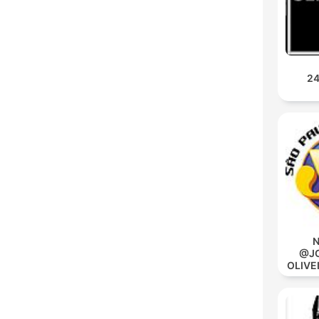
24
N
@JO
OLIVE