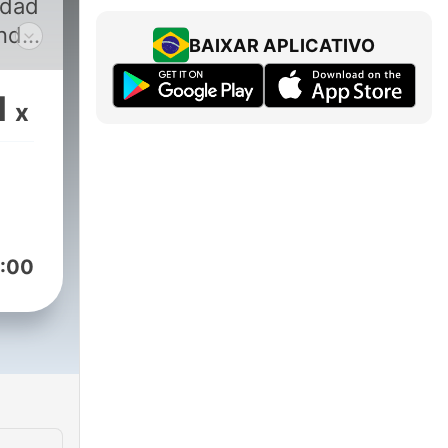
udad
ndo!
BAIXAR APLICATIVO
90 y
a tus
1
x
Rock,
 en
:00