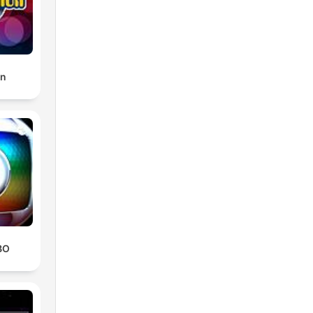
on
BO