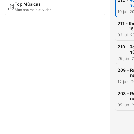
-
212
Ro
Top Músicas
nú
Músicas mais ouvidas
10 jul. 2
-
211
Ro
15
03 jul. 
-
210
Ro
nú
26 jun. 
-
209
R
n
12 jun. 
-
208
R
n
05 jun. 