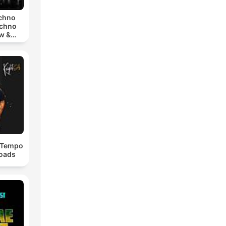
echno
echno
w &
chno
dTempo
loads