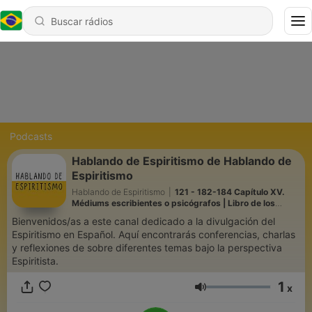
Podcasts
Hablando de Espiritismo de Hablando de
Espiritismo
Hablando de Espiritismo
|
121 - 182-184 Capítulo XV.
Médiums escribientes o psicógrafos | Libro de los
Médiums | 28.07.2026
Bienvenidos/as a este canal dedicado a la divulgación del
Espiritismo en Español. Aquí encontrarás conferencias, charlas
y reflexiones de sobre diferentes temas bajo la perspectiva
Espiritista.
1
x
Volume