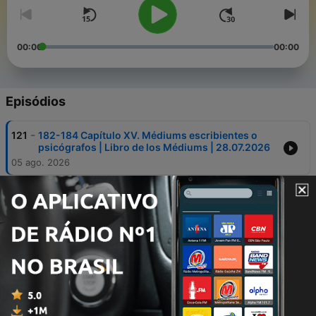
00:00
00:00
Episódios
-
121
182-184 Capítulo XV. Médiums escribientes o
psicógrafos | Libro de los Médiums | 28.07.2026
05 ago. 2026
-
120
178-181 Capítulo XV. Médiums escribientes o
psicógrafos | Libro de los Médiums | 21.07.2026
29 jul. 2026
-
119
172-174 Capítulo XIV. Acerca de los médiums |
Libro de los Médiums
15 jul. 2026
-
118
166-168 Capítulo XIV. Acerca de los médiums |
Libro de los Médiums | 30.06.2026