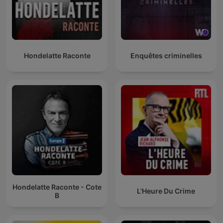
macabro, escalofriante, misterio, oscuridad, relatos de miedo,
cuentos de terror, narraciones espeluznantes, experiencias
aterradoras, sucesos paranormales, películas de terror,
literatura de terror, folclore, lo desconocido, lo oculto, lo
siniestro, lo tenebroso, lo espeluznante, lo aterrador, lo
Hondelatte Raconte
Enquêtes criminelles
horripilante, lo lúgubre, lo sombrío, lo pavoroso, lo inquietante,
lo perturbador, lo fantasmal, lo espectral, lo demoníaco, lo
infernal, lo maléfico, lo macabro, lo gótico, lo misterioso, lo
enigmático, lo arcano, lo oscuro.
Conviértete en un supporter de este podcast:
https://www.spreaker.com/podcast/historias-de-terror-
-6516861/support
.
Hondelatte Raconte - Cote
L'Heure Du Crime
B