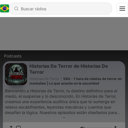
Podcasts
Historias De Terror de Historias De
Terror
Historias De Terror
|
584 - 1 hora de relatos de terror en
montañas | Lo que acecha en la oscuridad
Bienvenido a Historias de Terror, tu destino definitivo para el
miedo, el suspense y lo desconocido. En Historias de Terror,
creamos una experiencia auditiva única que te sumerge en
relatos escalofriantes, leyendas macabras y cuentos que
desafían la lógica. Nuestros episodios están diseñados para
transportarte a los rincones más oscuros del misterio, haciendo
que cada historia cobre vida a través de una narración