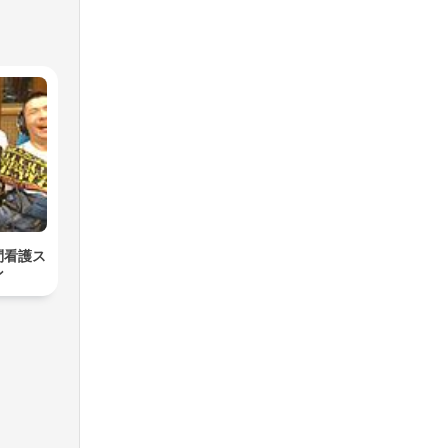
問看護ス
ン