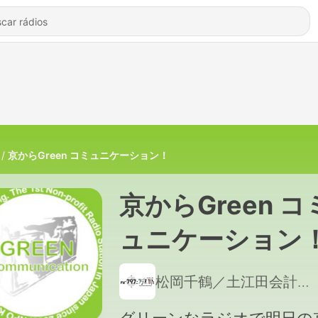
京からGreen コミュニケーション！
京からGreen コ
ュニケーション
de 松岡千鶴／土
松岡千鶴／土江田会計事務所・足立病院・文具tag・ローバー都市建築事務所
田会計事務所・