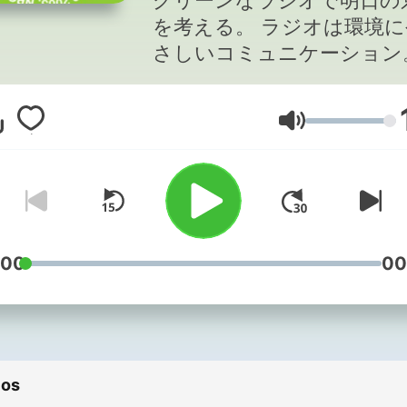
グリーンなラジオで明日の
立病院・文具tag
を考える。 ラジオは環境に
さしいコミュニケーション
ローバー都市建
ま話題の、様々な分野のゲ
と共に、明日の京都、子ど
事務所
Volume
に残したい未来の日本を考
す。さあ、今日からあなた
ｒｅｅｎコミュニケーショ
:00
00
ios