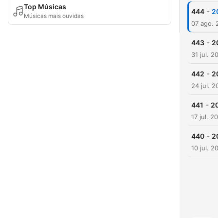
Top Músicas
-
444
2
Músicas mais ouvidas
07 ago. 
-
443
2
31 jul. 2
-
442
2
24 jul. 
-
441
2
17 jul. 2
-
440
2
10 jul. 2