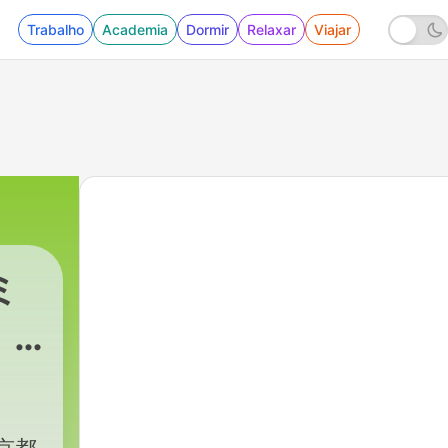
Trabalho
Academia
Dormir
Relaxar
Viajar
ミ
！
江
足