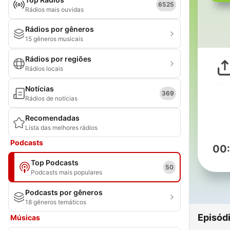
6525
Rádios mais ouvidas
Rádios por gêneros
15 gêneros musicais
Rádios por regiões
Rádios locais
Notícias
369
Rádios de notícias
Recomendadas
Lista das melhores rádios
Podcasts
00
Top Podcasts
50
Podcasts mais populares
Podcasts por gêneros
18 gêneros temáticos
Episód
Músicas