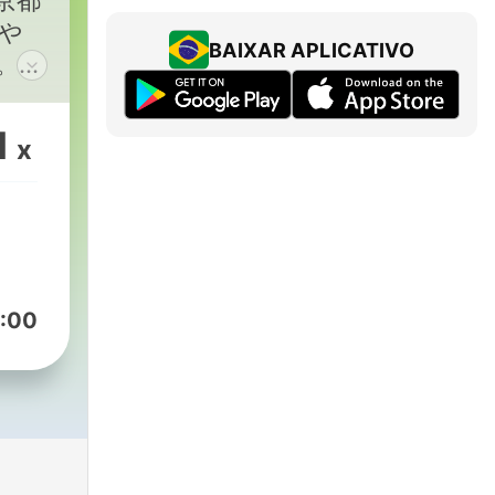
京都
・
や
BAIXAR APLICATIVO
。い
築
スト
も達
1
x
えま
もＧ
ン！
:00