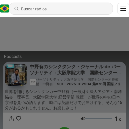
Podcasts
中野有のシンクタンク・ジャーナル de パー
ソナリティ：大阪学院大学 国際センター所
長教授 中野有
パーソナリティ：大阪学院大学 国際センター所長教
授 中野有
|
501 - 2025-3-25OA 第876回 国際フリー
ター ラスト
世界を翔けるシンクタンカー中野有（一般財団法人アジア・南洋
協会 理事長、大阪学院大学 経営学部 教授）が世界の中の日本、
京都を見つめ語ります。時には英語だけでお届けする、そんな15
分があるかもしれません。お楽しみに！
1
x
Volume