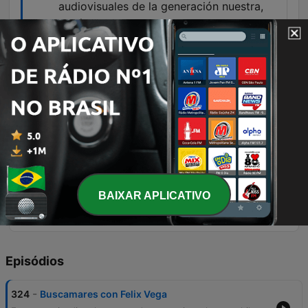
audiovisuales de la generación nuestra,
por lo menos.
00:35:10 · El autor identifica a estas figuras
como referentes educativos visuales
fundamentales para su generación.
como mi papá tenía esa capacidad
camaleónica de poder dibujar como Temo
Lobo o como Eduardo Armstrong o
como...
01:00:32 · Se describe la impresionante habilidad
del dibujante para imitar diversos estilos
BAIXAR APLICATIVO
artísticos según la necesidad editorial.
Episódios
-
324
Buscamares con Felix Vega