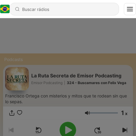
Podcasts
La Ruta Secreta de Emisor Podcasting
Emisor Podcasting
|
324 - Buscamares con Felix Vega
Francisco Ortega con misterios y mitos que te rodean sin que
lo sepas.
1
x
Volume