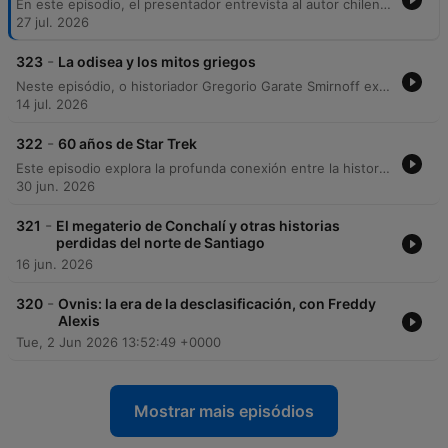
En este episodio, el presentador entrevista al autor chileno Félix Vega sobre su nueva novela en prosa, 'El mar viene a buscarnos'. La conversación explora la conexión temática entre su obra y la fauna marina, específicamente las ballenas jorobadas, y cómo su experiencia previa en la narrativa gráfica influyó en la estructura visual de su escritura. El diálogo profundiza en las fuentes de inspiración de Vega, que incluyen recuerdos de infancia, pesadillas marinas y referentes culturales. Además, se repasa el legado de la revista Mampato, la efervescencia cultural en Chile y la trayectoria artística del padre del entrevistado, analizando la evolución del estilo artístico y la identidad editorial en la región.
27 jul. 2026
-
323
La odisea y los mitos griegos
Neste episódio, o historiador Gregorio Garate Smirnoff explora a profundidade da Odisseia de Homero e sua importância cultural, abordando desde a tradição oral até as novas adaptações cinematográficas de Christopher Nolan. A conversa mergulha na natureza dos mitos, analisando temas como a jornada do herói, o simbolismo de figuras como Penélope e a distinção entre a força de Aquiles e a astúcia de Odisseu. A discussão também percorre as bases históricas da Guerra de Troia e a Idade do Bronze, debatendo polêmicas de representação moderna e a influência da mitologia grega na cultura pop contemporânea. O episódio encerra traçando paralelos entre os arquétipos clássicos e figuras históricas, conectando o saber antigo às narrativas que moldam a civilização ocidental.
14 jul. 2026
-
322
60 años de Star Trek
Este episodio explora la profunda conexión entre la historia tecnológica de Estados Unidos y la franquicia Star Trek, analizando cómo elementos como el replicador y la tecnología warp plantean una utopía sin escasez. Se examina el impacto cultural de la serie, desde su reflejo de la geopolítica de la Guerra Fría hasta su capacidad para inspirar vocaciones científicas. A través de un recorrido por personajes icónicos como Kirk, Picard y Spock, los locutores reflexionan sobre la carga emocional de la saga y su vigencia actual. El análisis concluye con una guía para nuevos fans y una reflexión sobre cómo la ciencia ficción logra crear vínculos emocionales duraderos mediante la mezcla de realidad y ficción.
30 jun. 2026
-
321
El megaterio de Conchalí y otras historias
perdidas del norte de Santiago
16 jun. 2026
-
320
Ovnis: la era de la desclasificación, con Freddy
Alexis
Tue, 2 Jun 2026 13:52:49 +0000
Mostrar mais episódios