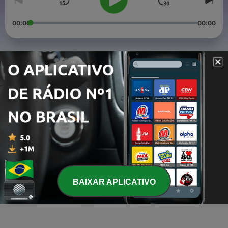
00:00
00:00
Episódios
-
3
Eres grande por lo que sueñas
20 jul. 2021
-
2
La pandemia, tus sueños, tu vida.
27 abr. 2021
-
1
La Terapia (Trailer)
27 abr. 2021
BAIXAR APLICATIVO