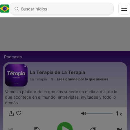
Podcasts
La Terapia de La Terapia
La Terapia
|
3 - Eres grande por lo que sueñas
Vamos a platicar de lo que nos sucede en el día a día, de lo
que acontece en el mundo, entrevistas, invitados y todo lo
demás.
1
x
Volume