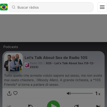
Podcasts
Let's Talk About Sex de Radio 105
Radio 105
|
935 - Let's Talk About Sex (19-12-
2025)
Tutto quello che avreste voluto sapere sul sesso, ma non avete
mai osato chiedere.. (Woody Allen). A grande richiesta, a *105
Friends* si torna a parlare di sesso.
1
x
Volume