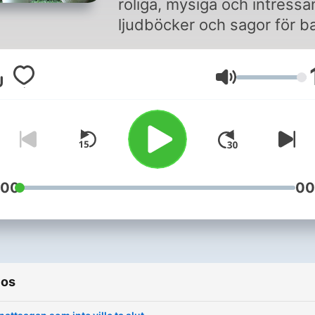
roliga, mysiga och intressa
ljudböcker och sagor för ba
alla åldrar
(https://www.ljudbokbarn.s
Volume
En bra ljudbok kan få såväl
barn som vuxna trollbundna
timmar. Vissa ljudböcker
lyssnar man lite på varje da
Andra är korta och gör så a
man kan lyssna på samma
:00
00
saga om och om igen. Det 
alltid bra att ha några nya
ljudböcker på lager om man 
exempel ska ut och resa o
ios
behöver ha ny underhållning
barnen. Vi tipsar förstås o