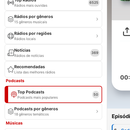
6525
Rádios mais ouvidas
Rádios por gêneros
15 gêneros musicais
Rádios por regiões
Rádios locais
Notícias
369
Rádios de notícias
Recomendadas
Lista das melhores rádios
00
Podcasts
Top Podcasts
50
Podcasts mais populares
Podcasts por gêneros
18 gêneros temáticos
Episód
Músicas