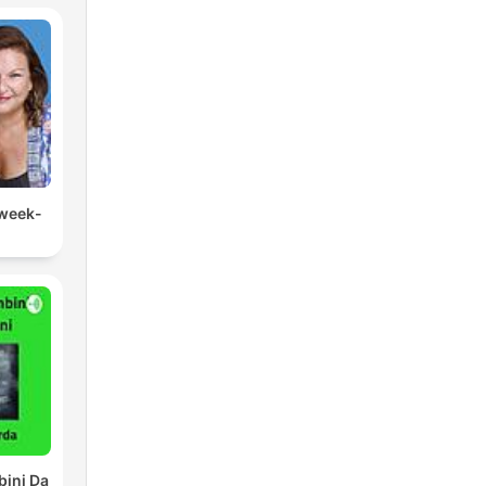
 week-
bini Da