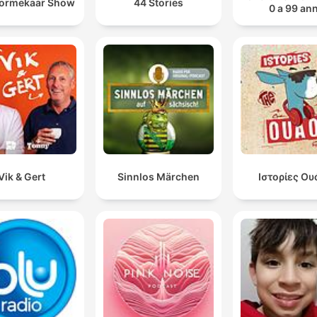
oormekaar Show
44 Stories
0 a 99 ann
Vik & Gert
Sinnlos Märchen
Ιστορίες Ου