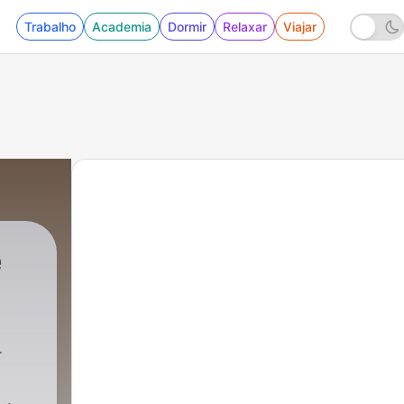
Trabalho
Academia
Dormir
Relaxar
Viajar
e
6 - Godnattsagan som inte ville ta slut