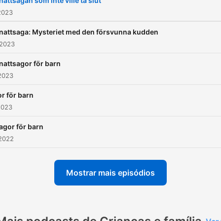
attsagan som inte ville ta slut
om godnattsagor. Det är ju
2023
mysigt att lyssna på en bra
attsaga: Mysteriet med den försvunna kudden
godnattsaga innan man sk
 2023
sova. Vi hoppas att du ska
attsagor för barn
nytta av våra tips! Du hittar de
2023
flesta sagor & ljudböcker vi
tipsar om på Spotify:
r för barn
2023
https://open.spotify.com
si=6381fc77edcc4651
agor för barn
 2022
Mostrar mais episódios