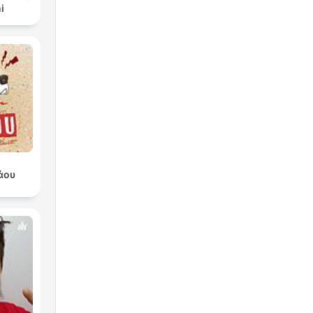
i
άου