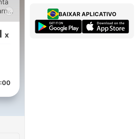
nta
rn i
BAIXAR APLICATIVO
e).
1
x
 i
g.
tt
:00
är
till
ch
 till
ckså