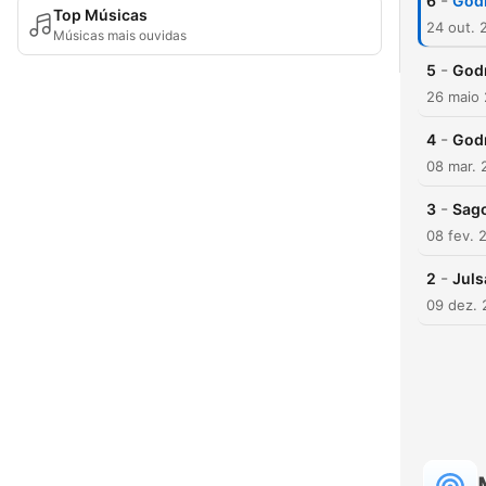
-
6
Godn
Top Músicas
24 out. 
Músicas mais ouvidas
-
5
Godn
26 maio
-
4
Godn
08 mar. 
-
3
Sago
08 fev. 
-
2
Juls
09 dez.