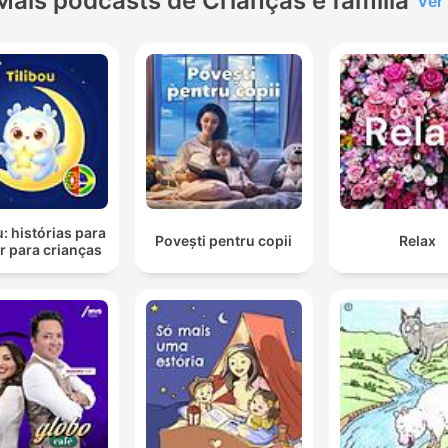
Mais podcasts de Crianças e família
Ver
u: histórias para
Povești pentru copii
Relax
r para crianças