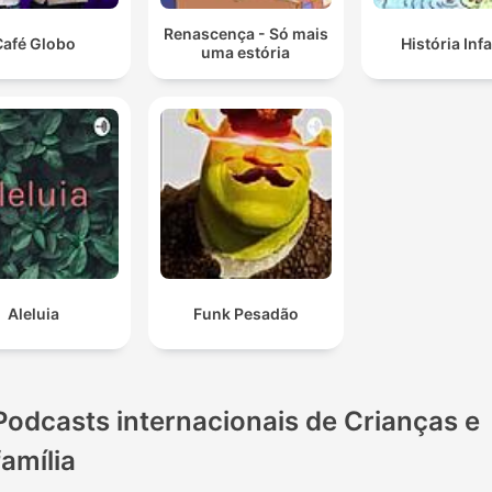
Renascença - Só mais
Café Globo
História Infa
uma estória
Aleluia
Funk Pesadão
Podcasts internacionais de Crianças e
família