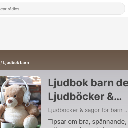
Ljudbok barn
Ljudbok barn d
Ljudböcker &
sagor för barn
Ljudböcker & sagor för barn
|
Tipsar om bra, spännande,