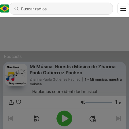
Podcasts
Mi Música, Nuestra Música de Zharina
Paola Gutierrez Pachec
Zharina Paola Gutierrez Pachec
|
1 - Mi música, nuestra
música
Hablamos sobre identidad musical
1
x
Volume