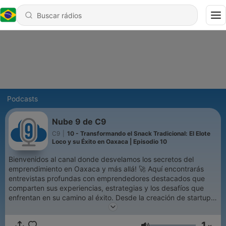
Podcasts
Nube 9 de C9
C9
|
10 - Transformando el Snack Tradicional: El Elote
Loco y su Éxito en Oaxaca | Episodio 10
Bienvenidos al canal donde desvelamos los secretos del
emprendimiento en Oaxaca y más allá! 🚀 Aquí encontrarás
entrevistas profundas con emprendedores destacados que
comparten sus experiencias, estrategias y los desafíos que
enfrentan en su camino al éxito. Desde la creación de startups
hasta la gestión empresarial, cada episodio ofrece consejos,
inspiración y una visión sincera del mundo del emprendimiento.
1