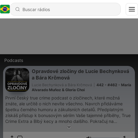
Podcasts
Opravdové zločiny de Lucie Bechynková
a Bára Krčmová
Lucie Bechynková a Bára Krčmová
|
442 - #462 - María
Alvarado Muñoz & Gloria Choi
První český true crime podcast o zločinech, které možná
znáte, ale určitě o nich nevíte všechno. Navrch přidáváme
špetku černého humoru a zákulisních detailů. Předplatným
získáš přístup k bonusovým sériím Vaše tajemné příběhy, True
Crime Extra a Blbý kecy a mnoho dalšího. Pokračuj na
https://www.opravdovezlociny.cz/clenstvi/spotify
.