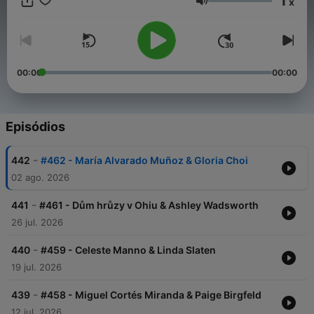
1
x
Volume
00:00
00:00
Episódios
-
442
#462 - María Alvarado Muñoz & Gloria Choi
02 ago. 2026
-
441
#461 - Dům hrůzy v Ohiu & Ashley Wadsworth
26 jul. 2026
-
440
#459 - Celeste Manno & Linda Slaten
19 jul. 2026
-
439
#458 - Miguel Cortés Miranda & Paige Birgfeld
12 jul. 2026