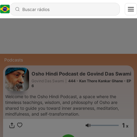
Podcasts
Osho Hindi Podcast de Govind Das Swami
Govind Das Swami
|
444 - Kan Thore Kankar Ghane - EP
6
Welcome to the Osho Hindi Podcast, a space where the
timeless teachings, wisdom, and philosophy of Osho are
shared to guide you toward inner awareness, meditation,
mindfulness, and self-transformation.
1
x
Volume