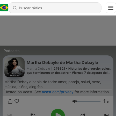
Podcasts
Martha Debayle de Martha Debayle
Martha Debayle
|
276621 - Historias de divorcio reales,
que terminaron en desastre - Viernes 7 de agosto del
2026
Martha Debayle habla de todo: amor, pareja, salud, sexo,
música, niños, alegrías...
Hosted on Acast. See
acast.com/privacy
for more information.
1
x
Volume