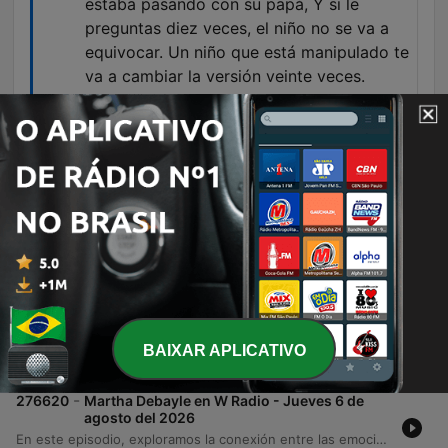
estaba pasando con su papá, Y si le
preguntas diez veces, el niño no se va a
equivocar. Un niño que está manipulado te
va a cambiar la versión veinte veces.
00:35:42 · La ponente establece una diferencia
clave entre el testimonio de un niño víctima de
violencia y uno que está siendo manipulado por
un progenitor.
Episódios
-
276621
Historias de divorcio reales, que terminaron
en desastre - Viernes 7 de agosto del 2026
La especialista en derecho familiar Ana Kudish y su equipo analizan la importancia de la especialización legal para enfrentar dinámicas de violencia económica, emocional y tecnológica en procesos de divorcio. El episodio aborda temas críticos como el ocultamiento de bienes, las tácticas de vigilancia y los peligros de firmar convenios sin asesoría profesional. Asimismo, se explora la problemática de la instrumentalización de los hijos y la interferencia parental, detallando el daño psicológico irreversible que sufren los menores cuando son manipulados por un progenitor. El episodio también relata casos impactantes sobre mecanismos de defensa ante el trauma y las consecuencias legales de las represalias en disputas familiares.
BAIXAR APLICATIVO
07 ago. 2026
-
276620
Martha Debayle en W Radio - Jueves 6 de
agosto del 2026
En este episodio, exploramos la conexión entre las emociones y la salud física, analizando el trastorno por atracón como un mecanismo de gestión del estrés y su relación con la obesidad. También abordamos los riesgos respiratorios derivados de la contaminación ambiental y las emisiones volcánicas en la Ciudad de México, advirtiendo sobre la importancia de no normalizar síntomas persistentes. Finalmente, profundizamos en el diagnóstico y la manifestación del TDAH en adultos, desde la hiperactividad mental hasta la disfunción ejecutiva. El programa concluye con una reflexión sobre el concepto japonés 'Ikigai', analizando cómo las nuevas generaciones buscan un propósito de vida que integre la pasión, la vocación y la contribución al mundo.