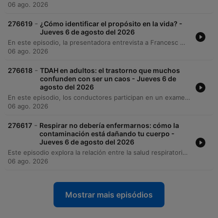
06 ago. 2026
-
276619
¿Cómo identificar el propósito en la vida? -
Jueves 6 de agosto del 2026
En este episodio, la presentadora entrevista a Francesc Miralles sobre su libro 'Ikigai', explorando el concepto japonés del propósito de vida y sus cuatro pilares fundamentales: lo que amas, en lo que eres bueno, por lo que te pueden pagar y lo que el mundo necesita. Asimismo, se analiza cómo encontrar y redefinir este propósito a través de la exploración y la acción. La conversación aborda la importancia de la reinvención ante las crisis vitales y la idea de que el Ikigai es un elemento mutable que evoluciona con nuestras etapas de vida.
06 ago. 2026
-
276618
TDAH en adultos: el trastorno que muchos
confunden con ser un caos - Jueves 6 de
agosto del 2026
En este episodio, los conductores participan en un examen médico sorpresa sobre cirugía y alergias antes de profundizar en la evaluación de síntomas de TDAH en adultos. A través de una escala de autorreporte, se analizan las manifestaciones del trastorno, como la dificultad para esperar, la impulsividad y el hiperfoco. El programa explora la neurociencia detrás del TDAH, detallando la hiperactividad de la red por defecto y las estrategias compensatorias como el hiperperfeccionismo. Finalmente, se discuten los tratamientos farmacológicos y conductuales, subrayando la importancia de un diagnóstico profesional para prevenir consecuencias como la ansiedad y la depresión.
06 ago. 2026
-
276617
Respirar no debería enfermarnos: cómo la
contaminación está dañando tu cuerpo -
Jueves 6 de agosto del 2026
Este episodio explora la relación entre la salud respiratoria y los factores ambientales, comenzando con una dinámica de dicción para ilustrar la coordinación motora. Los especialistas analizan cómo la contaminación por micropartículas PM2.5, las emisiones volcánicas y el cambio climático incrementan los riesgos de enfermedades como asma, rinitis y cáncer de pulmón. Además, se discute la importancia de no normalizar síntomas crónicos y cómo factores como el reflujo gastroesofágico pueden afectar las vías respiratorias. El panel concluye respondiendo dudas de la audiencia sobre alergias infantiles, diagnósticos precisos y casos médicos complejos.
06 ago. 2026
Mostrar mais episódios