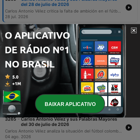
del 28 de julio de 2026
Carlos Antonio Vélez critica la falta de ambición en el fútbol colombiano y analiza las irregularidades en los periodos presidenciales de la Federación Colombiana de Fútbol. Además, desmiente presiones de promotores para convocar jugadores específicos. El episodio también aborda noticias internacionales y locales, incluyendo polémicas sobre convocatorias técnicas, un incidente en el camerino con Durán y posibles transferencias de jugadores como Lucho hacia Al-Hilal, Lucumí y Juanfer Quintero.
28 jul. 2026
-
3268
Carlos Antonio Vélez y sus Palabras Mayores
del 27 de julio de 2026
Carlos Antonio Vélez analiza la llegada de Klopp y compara su situación con el panorama técnico colombiano, criticando la falta de transparencia en la federación. El episodio también explora el impacto de la inteligencia artificial y la interpretación de la data en el fútbol moderno. Además, se examina el rendimiento estadístico de jugadores como Kevin Mier y Tino Gómez, la actualidad de Juanfer Quintero y la situación arbitral en el fútbol colombiano, junto con un análisis de las actuaciones recientes de equipos como América y Millonarios.
27 jul. 2026
-
3267
Carlos Antonio Vélez y sus Palabras Mayores
del 5 de agosto de 2026
Carlos Antonio Vélez analiza la situación de la Selección Colombia tras el Mundial, cuestionando las declaraciones de jugadores como Jerry Mina y criticando la falta de títulos recientes. El episodio también aborda polémicas en el fútbol local colombiano, incluyendo los comentarios de Johan Mojica y la situación contractual de Hamilton Campas. Asimismo, se explora la evolución táctica del fútbol moderno, argumentando que el rol tradicional del 'diez' ha desaparecido para dar paso al centrocampista integral. El análisis concluye con un repaso por el desempeño defensivo de Independiente Medellín y las actuaciones destacadas en la liga local.
05 ago. 2026
-
3266
Carlos Antonio Vélez y sus Palabras Mayores
del 29 de julio de 2026
Carlos Antonio Vélez conmemora el título de la Copa América 2001 y analiza la situación actual del fútbol colombiano, criticando la mentalidad de los jugadores y la gestión de la federación. También aborda el conflicto interno en la División Mayor por la repartición de recursos entre los equipos grandes y pequeños. El locutor analiza la crisis de poder en la División Mayor, advirtiendo sobre las consecuencias legales y deportivas de crear una liga independiente no reconocida por la FIFA. Asimismo, aborda controversias arbitrales recientes relacionadas con el protocolo VAR y cuestiona la gestión de decisiones en el fútbol colombiano.
BAIXAR APLICATIVO
29 jul. 2026
-
3265
Carlos Antonio Vélez y sus Palabras Mayores
del 30 de julio de 2026
Carlos Antonio Vélez analiza la situación del fútbol colombiano, criticando la gestión de procesos pasados y los peligros de los empresarios que buscan beneficios personales con jugadores jóvenes. También aborda las posibles sanciones a la selección argentina y la oportunidad para Colombia en la próxima Copa América. El episodio también explora las tensiones en la asamblea de Dimayor respecto a los derechos de televisión, aclarando que la repartición no depende del operador Win. Finalmente, se analiza la estructura comercial de la FIFA y el desempeño defensivo del Medellín.
04 ago. 2026