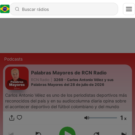
Podcasts
Palabras Mayores de RCN Radio
RCN Radio
|
3269 - Carlos Antonio Vélez y sus
Palabras Mayores del 28 de julio de 2026
Carlos Antonio Vélez es uno de los periodistas deportivos más
reconocidos del país y en su audiocolumna diaria opina sobre
el acontecer deportivo del fútbol colombiano y del mundo
1
x
Volume