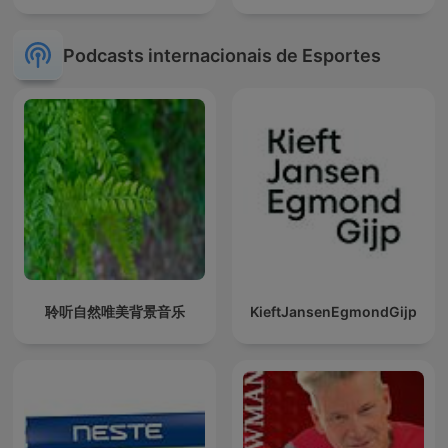
Podcasts internacionais de Esportes
聆听自然唯美背景音乐
KieftJansenEgmondGijp