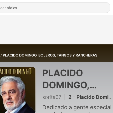
PLACIDO DOMINGO, BOLEROS, TANGOS Y RANCHERAS
PLACIDO
DOMINGO,
BOLEROS,
sorita67
|
2 - Placido Domingo,boleros,tangos y rancheras en Noche de Romance
TANGOS Y
Dedicado a gente especial