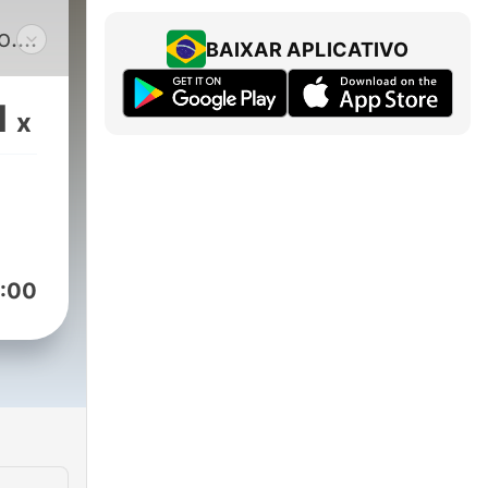
o.
BAIXAR APLICATIVO
1
x
 O
n
adio
:00