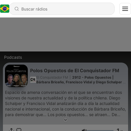
Podcasts
Polos Opuestos de El Conquistador FM
El Conquistador FM
|
2912 - Polos Opuestos |
Bárbara Briceño, Francisco Vidal y Diego Schalper |
06-08-2026
Espacio de amena conversación en el que se encuentran dos
visiones de nuestra actualidad y de la política chilena. Diego
Schalper y Francisco Vidal analizarán día a día la actualidad
nacional e internacional, con la conducción de Bárbara Briceño,
para demostrar que… Los polos opuestos… se atraen… De
lunes a viernes, a las 17:00 horas y a través de nuestra señal
nacional y red digital… Encuentra el equilibrio en El
1