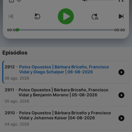
x
Conquistador… en Polos Opuestos”.
Volume
Conviértete en un supporter de este podcast:
https://www.spreaker.com/podcast/polos-opuestos-
-3676815/support
.
00:00
00:00
Episódios
-
2912
Polos Opuestos | Bárbara Briceño, Francisco
Vidal y Diego Schalper | 06-08-2026
06 ago. 2026
-
2911
Polos Opuestos | Bárbara Briceño, Francisco
Vidal y Benjamin Moreno | 05-08-2026
05 ago. 2026
-
2910
Polos Opuestos | Bárbara Briceño y Francisco
Vidal y Johannes Kaiser |04-08-2026
04 ago. 2026