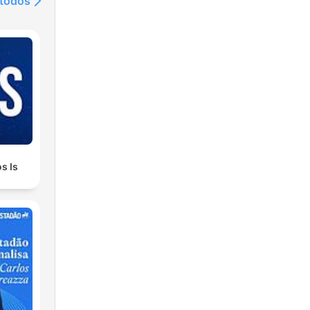
 todos
s Is