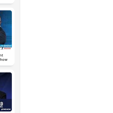
nt
Show