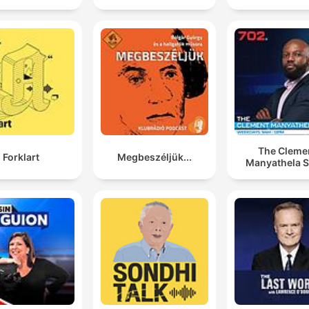
The Cleme
Forklart
Megbeszéljük...
Manyathela 