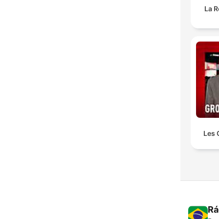
La R
Les 
Rá