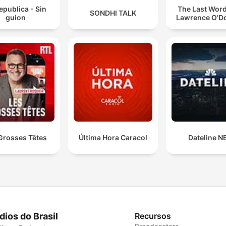
epublica - Sin
The Last Word
SONDHI TALK
guion
Lawrence O’Do
Grosses Têtes
Última Hora Caracol
Dateline N
dios do Brasil
Recursos