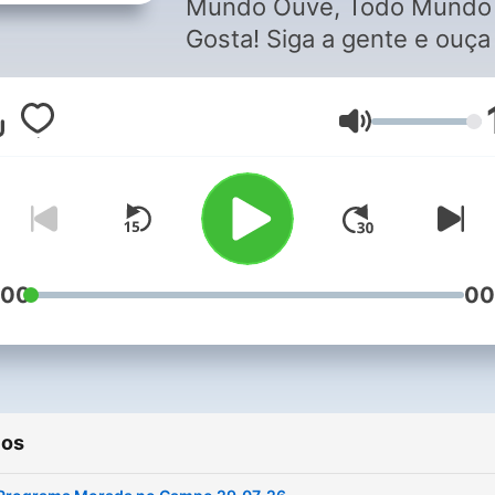
Mundo Ouve, Todo Mundo
Gosta! Siga a gente e ouça
nossos programas quando
onde quiser ;)
Volume
:00
00
ios