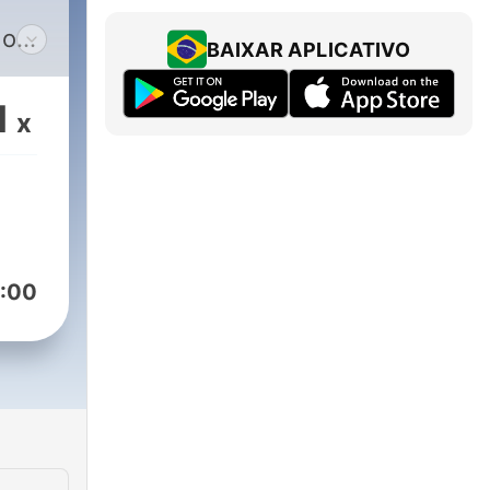
 os
BAIXAR APLICATIVO
 e
1
x
:00