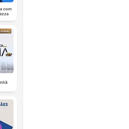
sa com
azza
anhã