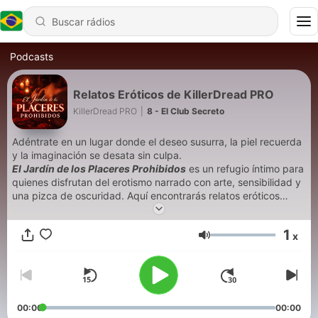
Podcasts
Relatos Eróticos de KillerDread PRO
KillerDread PRO
|
8 - El Club Secreto
Adéntrate en un lugar donde el deseo susurra, la piel recuerda
y la imaginación se desata sin culpa.
El Jardín de los Placeres Prohibidos
es un refugio íntimo para
quienes disfrutan del erotismo narrado con arte, sensibilidad y
una pizca de oscuridad. Aquí encontrarás relatos eróticos
cuidadosamente escritos y narrados, historias donde la
tensión, la espera y lo no dicho son tan importantes como el
1
x
propio placer. Pasiones ocultas, encuentros furtivos, fantasías
Volume
que florecen en la penumbra y emociones que arden despacio,
como una vela encendida en la noche. Este no es un espacio
para lo obvio, sino para lo sugerente, lo prohibido y lo
intensamente humano.
Cierra los ojos, escucha… y deja que el jardín haga el resto.
00:00
00:00