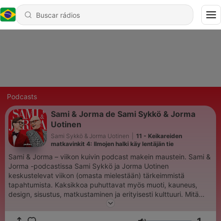
Podcasts
Sami & Jorma de Sami Sykkö & Jorma
Uotinen
Sami Sykkö & Jorma Uotinen
|
11 - Keikareiden
matkavinkit 4: Ilmojen halki käy lentäjän tie
Sami & Jorma – viikon kuivin podcast makein maustein. Sami &
Jorma -podcastissa Sami Sykkö ja Jorma Uotinen
keskustelevat viikon (omasta mielestään) tärkeimmistä
tapahtumista. Kaksikkoa puhuttavat myös muoti, kauneus,
design, sisustus, matkustaminen ja erityisesti kulttuuri. Mitä
paljastuu, kun Sami istuu Jorman rippituoliin? Mitä löytyy
kulttuurikupposen pohjalta? Entä kaapin perukoilta? Nyt ollaan