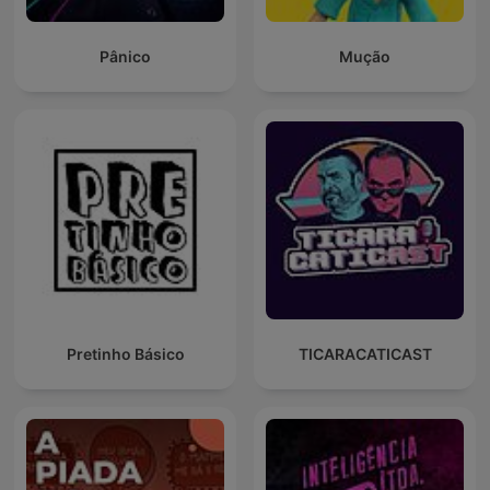
Pânico
Mução
Pretinho Básico
TICARACATICAST