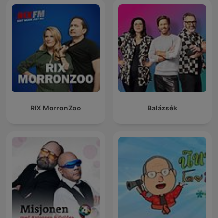
RIX MorronZoo
Balázsék