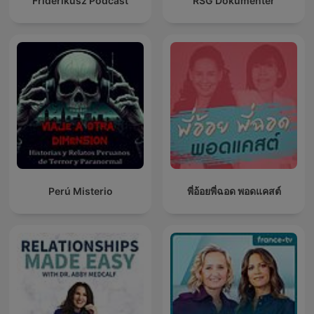
Friderikusz Podcast
RSG Dokumentêr
Perú Misterio
พี่อ้อยพี่ฉอด พอดแคสต์