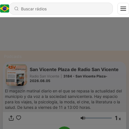
Podcasts
San Vicente Plaza de Radio San Vicente
Radio San Vicente
|
3184 - San Vicente Plaza-
2026.08.05
El magazin matinal diario en el que se repasa la actualidad del
municipio y da voz a la sociedad sanvicentera. Hay espacio
para los viajes, la psicología, la moda, el cine, la literatura o la
salud. De lunes a viernes de 11 a 13:00 horas.
1
x
Volume