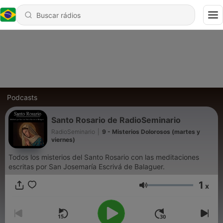
Podcasts
Santo Rosario de RadioSeminario
RadioSeminario
|
9 - Misterios Dolorosos (martes y
viernes)
Todos los misterios del Santo Rosario con las meditaciones
escritas por San Josemaría Escrivá de Balaguer.
1
x
Volume