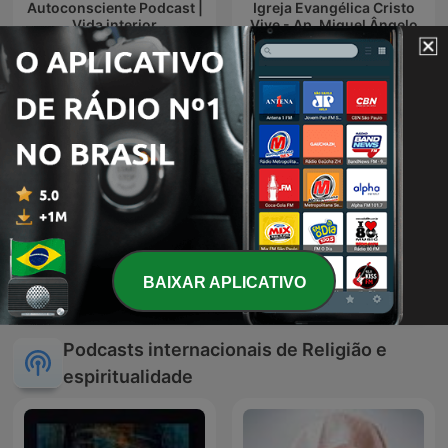
Autoconsciente Podcast |
Igreja Evangélica Cristo
Vida interior
Vive - Ap. Miguel Ângelo
BAIXAR APLICATIVO
Rede Brasil Oficial
Rezando o Santo Terço
Podcasts internacionais de Religião e
espiritualidade