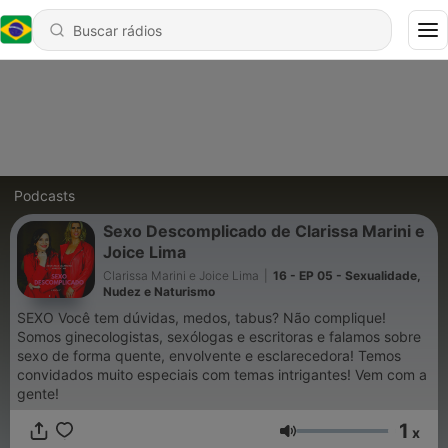
Podcasts
Sexo Descomplicado de Clarissa Marini e
Joice Lima
Clarissa Marini e Joice Lima
|
16 - EP 05 - Sexualidade,
Nudez e Naturismo
SEXO Você tem dúvidas, medos, tabus? Não complique!
Somos ginecologistas, sexólogas e escritoras e falamos sobre
sexo de forma quente, envolvente e esclarecedora! Temos
convidados muito especiais com temas intrigantes! Vem com a
gente!
1
x
Volume