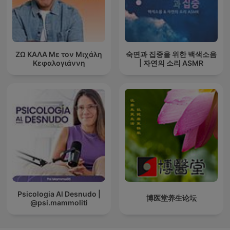
ΖΩ ΚΑΛΑ Με τον Μιχάλη
숙면과 집중을 위한 백색소음
Κεφαλογιάννη
| 자연의 소리 ASMR
Psicologia Al Desnudo |
博医堂养生论坛
@psi.mammoliti