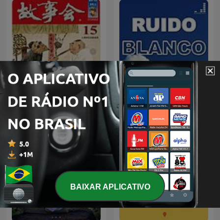
成人睡前故事
Ruido Blanco
BAIXAR APLICATIVO