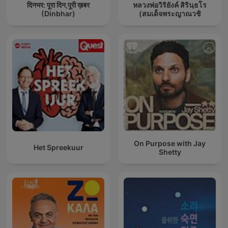
दिनभर: पूरा दिन,पूरी ख़बर
หลวงพ่อวิริยังค์ สิรินฺธโร
(Dinbhar)
(สมเด็จพระญาณวชิ
On Purpose with Jay
Het Spreekuur
Shetty