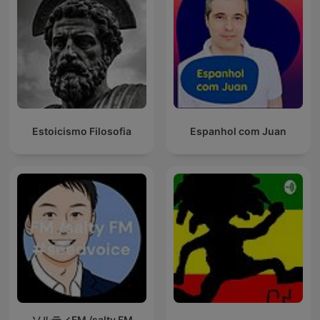
Estoicismo Filosofia
Espanhol com Juan
ソルティFM /salty FM