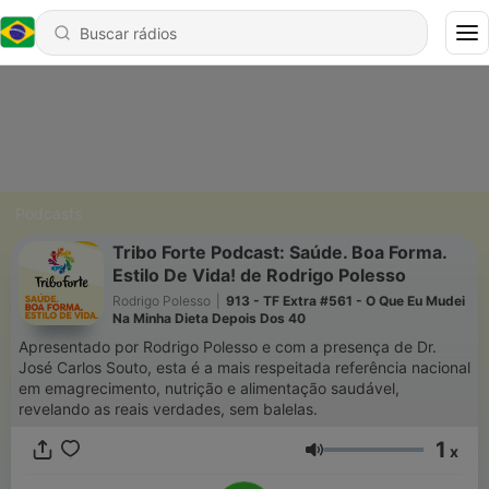
Podcasts
Tribo Forte Podcast: Saúde. Boa Forma.
Estilo De Vida! de Rodrigo Polesso
Rodrigo Polesso
|
913 - TF Extra #561 - O Que Eu Mudei
Na Minha Dieta Depois Dos 40
Apresentado por Rodrigo Polesso e com a presença de Dr.
José Carlos Souto, esta é a mais respeitada referência nacional
em emagrecimento, nutrição e alimentação saudável,
revelando as reais verdades, sem balelas.
1
x
Volume