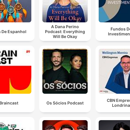
A Dana Perino
Fundos D
a De Espanhol
Podcast: Everything
Investimen
Will Be Okay
CBN Empre
Braincast
Os Sócios Podcast
Londrin