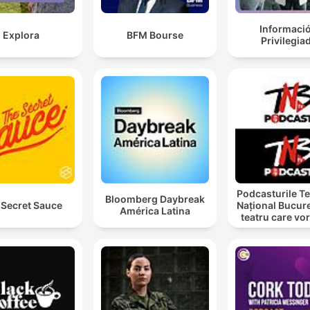
Informaci
Explora
BFM Bourse
Privilegia
Podcasturile Te
Bloomberg Daybreak
 Secret Sauce
Național Bucure
América Latina
teatru care vo
cu tine