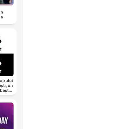
ón
da
atrului
ști, un
rbește