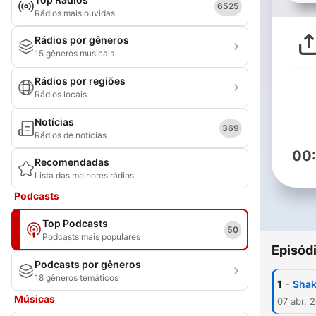
6525
Rádios mais ouvidas
Rádios por gêneros
15 gêneros musicais
Rádios por regiões
Rádios locais
Notícias
369
Rádios de notícias
00
Recomendadas
Lista das melhores rádios
Podcasts
Top Podcasts
50
Podcasts mais populares
Episód
Podcasts por gêneros
18 gêneros temáticos
-
1
Shak
Músicas
07 abr. 