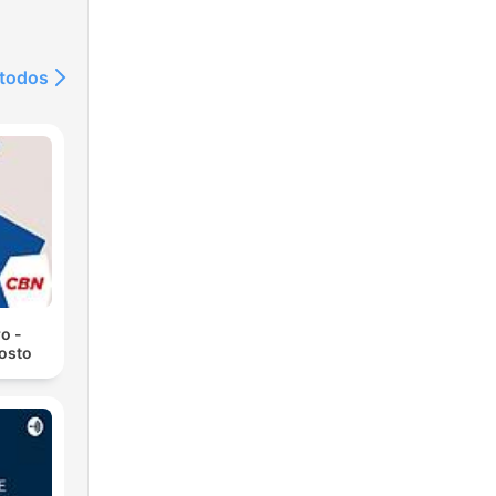
 todos
o -
osto