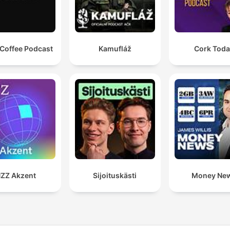
 Coffee Podcast
Kamufláž
Cork Tod
ZZ Akzent
Sijoituskästi
Money Ne