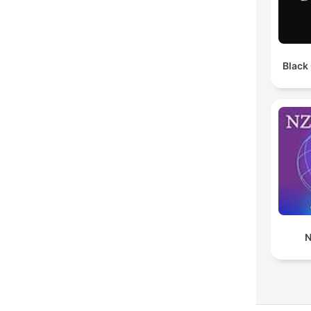
Black
N