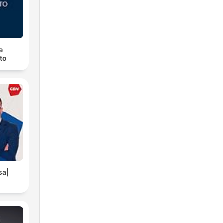
e
to
sa|
a