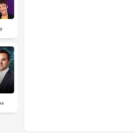
ay
ws