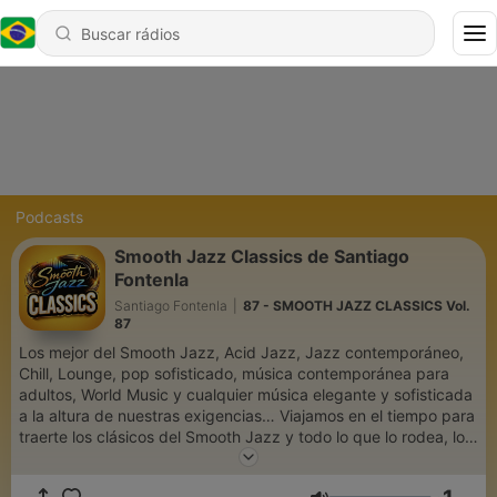
Podcasts
Smooth Jazz Classics de Santiago
Fontenla
Santiago Fontenla
|
87 - SMOOTH JAZZ CLASSICS Vol.
87
Los mejor del Smooth Jazz, Acid Jazz, Jazz contemporáneo,
Chill, Lounge, pop sofisticado, música contemporánea para
adultos, World Music y cualquier música elegante y sofisticada
a la altura de nuestras exigencias… Viajamos en el tiempo para
traerte los clásicos del Smooth Jazz y todo lo que lo rodea, los
temas que nunca pasan y permanecen en nuestra memoria. Un
espacio de Santiago Fontenla