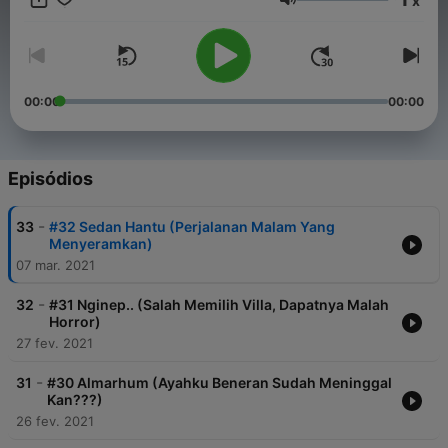
x
https://www.youtube.com/channel/UC10ypqnI-
Volume
2RWLF3emUt2COg
00:00
00:00
Episódios
-
33
#32 Sedan Hantu (Perjalanan Malam Yang
Menyeramkan)
07 mar. 2021
-
32
#31 Nginep.. (Salah Memilih Villa, Dapatnya Malah
Horror)
27 fev. 2021
-
31
#30 Almarhum (Ayahku Beneran Sudah Meninggal
Kan???)
26 fev. 2021