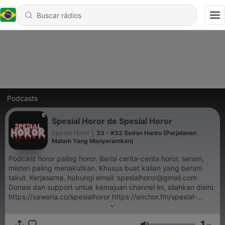
Podcasts
Spesial Horor de Spesial Horor
Spesial Horor
|
33 - #32 Sedan Hantu (Perjalanan
Malam Yang Menyeramkan)
Podcast horor paling horor. Berisi cerita-cerita horor, seram,
misteri paling menakutkan. Khusus buat kalian yang berani
takut. Kerjasama, hubungi email: spesialhoror@gmail.com
Donasi dan support untuk kemajuan channel ini, silahkan disini:
https://saweria.co/spesialhoror https://anchor.fm/spesial-
horor/support (Terima kasih semuanya, sehat dan sukses bagi
kita semua..) Subscribe juga channel youtube Spesial Horor:
1