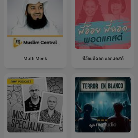
Mufti Menk
พี่อ้อยพี่ฉอด พอดแคสต์