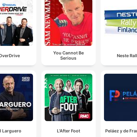
You Cannot Be
OverDrive
Neste Rall
Serious
l Larguero
L'After Foot
Peláez y de Fr