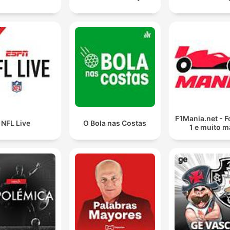
F1Mania.net - 
NFL Live
O Bola nas Costas
1 e muito m