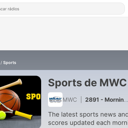
Sports
Sports de MWC
MWC
|
2891 - Morning Sports 8/7/26
The latest sports news an
scores updated each morn