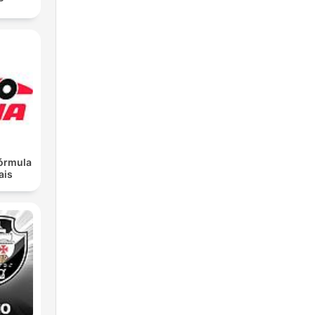
Fórmula
ais