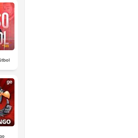
útbol
go