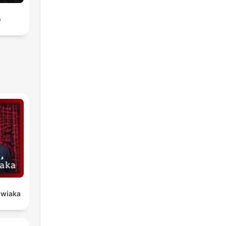
o
owiaka