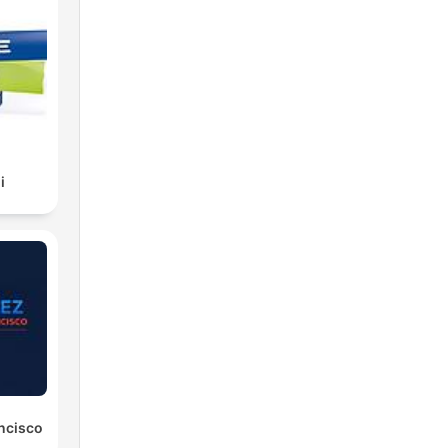
i
ancisco